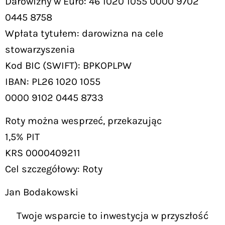
Darowizny w Euro: 46 1020 1055 0000 9702
0445 8758
Wpłata tytułem: darowizna na cele
stowarzyszenia
Kod BIC (SWIFT): BPKOPLPW
IBAN: PL26 1020 1055
0000 9102 0445 8733
Roty można wesprzeć, przekazując
1,5% PIT
KRS 0000409211
Cel szczegółowy: Roty
Jan Bodakowski
Twoje wsparcie to inwestycja w przyszłość