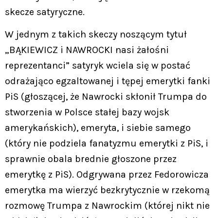
skecze satyryczne.
W jednym z takich skeczy noszącym tytuł
„BĄKIEWICZ i NAWROCKI nasi żałośni
reprezentanci” satyryk wciela się w postać
odrażająco egzaltowanej i tępej emerytki fanki
PiS (głoszącej, że Nawrocki skłonił Trumpa do
stworzenia w Polsce stałej bazy wojsk
amerykańskich), emeryta, i siebie samego
(który nie podziela fanatyzmu emerytki z PiS, i
sprawnie obala brednie głoszone przez
emerytkę z PiS). Odgrywana przez Fedorowicza
emerytka ma wierzyć bezkrytycznie w rzekomą
rozmowę Trumpa z Nawrockim (której nikt nie