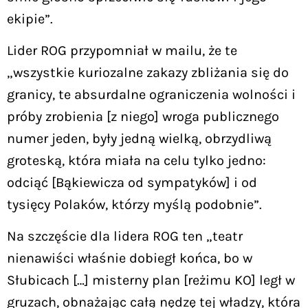
ekipie”.
Lider ROG przypomniał w mailu, że te
„wszystkie kuriozalne zakazy zbliżania się do
granicy, te absurdalne ograniczenia wolności i
próby zrobienia [z niego] wroga publicznego
numer jeden, były jedną wielką, obrzydliwą
groteską, która miała na celu tylko jedno:
odciąć [Bąkiewicza od sympatyków] i od
tysięcy Polaków, którzy myślą podobnie”.
Na szczęście dla lidera ROG ten „teatr
nienawiści właśnie dobiegł końca, bo w
Słubicach […] misterny plan [reżimu KO] legł w
gruzach, obnażając całą nędzę tej władzy, która