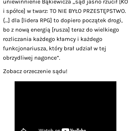
uniewinnienie Bąkiewicza „sąd jasno rzucił [KO
i spółce] w twarz: TO NIE BYŁO PRZESTĘPSTWO.
{…] dla [lidera RPG] to dopiero początek drogi,
bo z nową energią [rusza] teraz do wielkiego
rozliczania każdego kłamcy i każdego
funkcjonariusza, który brał udział w tej
obrzydliwej nagonce”.
Zobacz orzeczenie sądu!