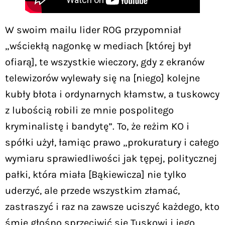
W swoim mailu lider ROG przypomniał
„wściekłą nagonkę w mediach [której był
ofiarą], te wszystkie wieczory, gdy z ekranów
telewizorów wylewały się na [niego] kolejne
kubły błota i ordynarnych kłamstw, a tuskowcy
z lubością robili ze mnie pospolitego
kryminalistę i bandytę”. To, że reżim KO i
spółki użył, łamiąc prawo „prokuratury i całego
wymiaru sprawiedliwości jak tępej, politycznej
pałki, która miała [Bąkiewicza] nie tylko
uderzyć, ale przede wszystkim złamać,
zastraszyć i raz na zawsze uciszyć każdego, kto
śmie głośno sprzeciwić się Tuskowi i jego