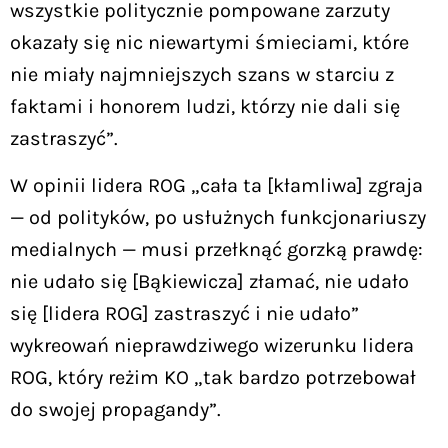
wszystkie politycznie pompowane zarzuty
okazały się nic niewartymi śmieciami, które
nie miały najmniejszych szans w starciu z
faktami i honorem ludzi, którzy nie dali się
zastraszyć”.
W opinii lidera ROG „cała ta [kłamliwa] zgraja
— od polityków, po usłużnych funkcjonariuszy
medialnych — musi przełknąć gorzką prawdę:
nie udało się [Bąkiewicza] złamać, nie udało
się [lidera ROG] zastraszyć i nie udało”
wykreowań nieprawdziwego wizerunku lidera
ROG, który reżim KO „tak bardzo potrzebował
do swojej propagandy”.