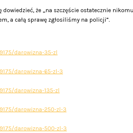
 dowiedzieć, że „na szczęście ostatecznie nikomu 
m, a całą sprawę zgłosiliśmy na policji”.
29175/darowizna-35-zl
29175/darowizna-65-zl-3
29175/darowizna-135-zl
29175/darowizna-250-zl-3
29175/darowizna-500-zl-3