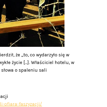
ził, że „to, co wydarzyło się w
kłe życie […]. Właściciel hotelu, w
 słowa o spaleniu sali
acji
i-ofiara-faszyzacji/