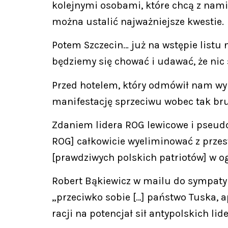
kolejnymi osobami, które chcą z nami
można ustalić najważniejsze kwestie.
Potem Szczecin… już na wstępie listu 
będziemy się chować i udawać, że nic s
Przed hotelem, który odmówił nam wyn
manifestację sprzeciwu wobec tak bru
Zdaniem lidera ROG lewicowe i pseud
ROG] całkowicie wyeliminować z przest
[prawdziwych polskich patriotów] w og
Robert Bąkiewicz w mailu do sympatyk
„przeciwko sobie […] państwo Tuska, 
racji na potencjał sił antypolskich lid