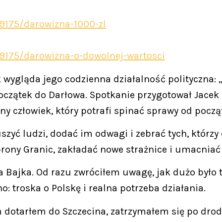
29175/darowizna-1000-zl
29175/darowizna-o-dowolnej-wartosci
k wygląda jego codzienna działalność polityczna:
oczątek do Darłowa. Spotkanie przygotował Jacek
y człowiek, który potrafi spinać sprawy od pocz
ruszyć ludzi, dodać im odwagi i zebrać tych, którz
ny Granic, zakładać nowe strażnice i umacniać te
 Bajka. Od razu zwróciłem uwagę, jak dużo było ta
o: troska o Polskę i realna potrzeba działania.
 dotarłem do Szczecina, zatrzymałem się po drodz