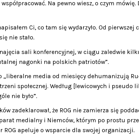
 współpracować. Na pewno wiesz, o czym mówię. 
napisałem Ci, co tam się wydarzyło. Od pierwszej 
ię nie stało.
ajęcia sali konferencyjnej, w ciągu zaledwie kil
talnej nagonki na polskich patriotów”.
o „liberalne media od miesięcy dehumanizują Ruc
rzeni społecznej. Według [lewicowych i pseudo li
óle nie było”.
ów zadeklarował, że ROG nie zamierza się poddać,
aparat medialny i Niemców, którym po prostu prze
er ROG apeluje o wsparcie dla swojej organizacji.