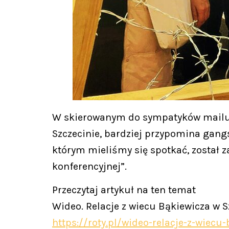
W skierowanym do sympatyków mailu li
Szczecinie, bardziej przypomina gangst
którym mieliśmy się spotkać, został z
konferencyjnej”.
Przeczytaj artykuł na ten temat
Wideo. Relacje z wiecu Bąkiewicza w Sz
https://roty.pl/wideo-relacje-z-wiecu-