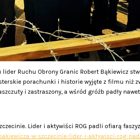
der Ruchu Obrony Granic Robert Bąkiewicz stwierd
erskie porachunki i historie wyjęte z filmu niż zwy
aszczuty i zastraszony, a wśród gróźb padły nawet
czecinie. Lider i aktywiści ROG padli ofiarą faszyz
bakiewicza-w-szczecinie-lider-i-aktywisci-rog-padl