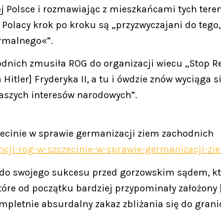
j Polsce i rozmawiając z mieszkańcami tych teren
 Polacy krok po kroku są „przyzwyczajani do tego,
ormalnego«”.
nich zmusiła ROG do organizacji wiecu „Stop Re
 Hitler] Fryderyka II, a tu i ówdzie znów wyciąga
naszych interesów narodowych”.
zecinie w sprawie germanizacji ziem zachodnich
rencji-rog-w-szczecinie-w-sprawie-germanizacji-z
 do swojego sukcesu przed gorzowskim sądem, któ
óre od początku bardziej przypominały założony [
mpletnie absurdalny zakaz zbliżania się do grani