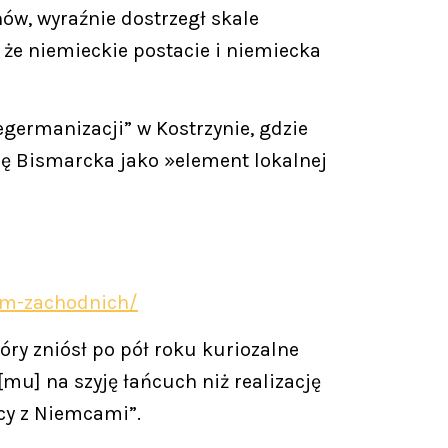
ów, wyraźnie dostrzegł skale
 że niemieckie postacie i niemiecka
germanizacji” w Kostrzynie, gdzie
 się Bismarcka jako »element lokalnej
iem-zachodnich/
ry zniósł po pół roku kuriozalne
mu] na szyję łańcuch niż realizację
cy z Niemcami”.