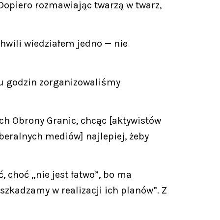
Dopiero rozmawiając twarzą w twarz,
chwili wiedziałem jedno — nie
ku godzin zorganizowaliśmy
h Obrony Granic, chcąc [aktywistów
beralnych mediów] najlepiej, żeby
 choć „nie jest łatwo”, bo ma
szkadzamy w realizacji ich planów”. Z