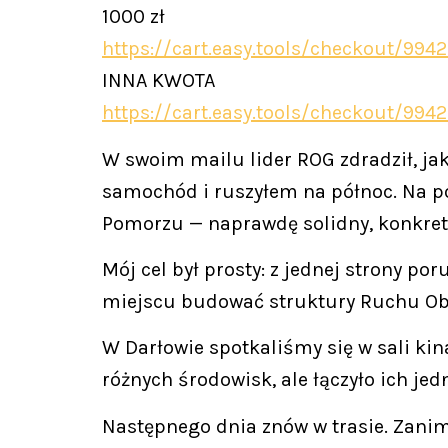
1000 zł
https://cart.easy.tools/checkout/994
INNA KWOTA
https://cart.easy.tools/checkout/994
W swoim mailu lider ROG zdradził, ja
samochód i ruszyłem na północ. Na p
Pomorzu — naprawdę solidny, konkretn
Mój cel był prosty: z jednej strony po
miejscu budować struktury Ruchu Obro
W Darłowie spotkaliśmy się w sali kina
różnych środowisk, ale łączyło ich jedn
Następnego dnia znów w trasie. Zanim