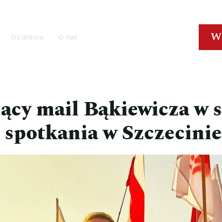
W
Działania
O nas
ący mail Bąkiewicza w 
 spotkania w Szczecinie