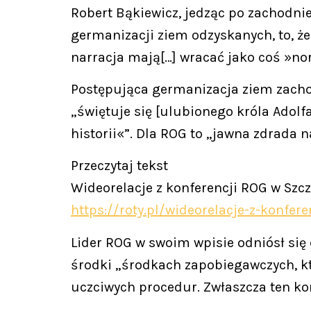
Robert Bąkiewicz, jedząc po zachodnie
germanizacji ziem odzyskanych, to, że
narracja mają[…] wracać jako coś »n
Postępująca germanizacja ziem zachod
„świętuje się [ulubionego króla Adolfa
historii«”. Dla ROG to „jawna zdrada 
Przeczytaj tekst
Wideorelacje z konferencji ROG w Szc
https://roty.pl/wideorelacje-z-konfe
Lider ROG w swoim wpisie odniósł się
środki „środkach zapobiegawczych, kt
uczciwych procedur. Zwłaszcza ten ko