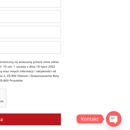
troniczną na wskazany przeze mnie adres
. 10 ust. 1 ustawy z dnia 18 lipca 2002
ą oraz innych informacji i aktywności od
ia 2, 05-400 Otwock i Stowarzyszenie Roty
 05-800 Pruszków
Kontakt
cz
OPEN C