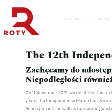
Aktualności
Postulaty
The 12th Indepe
Zachęcamy do udostęp
Niepodległości również
On 11 November 2021, we meet together in t
years, the Independence March has grown s
Polish patriots as well as numerous guest