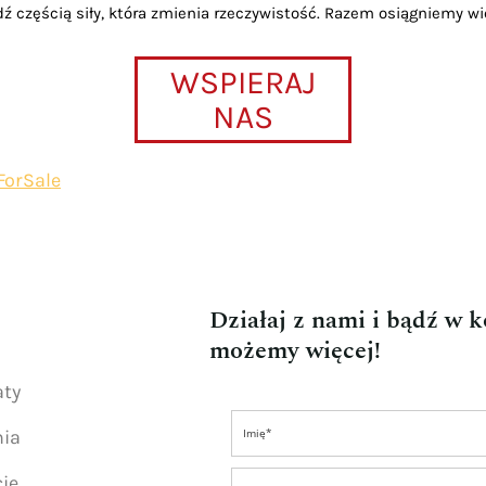
dź częścią siły, która zmienia rzeczywistość. Razem osiągniemy wi
WSPIERAJ
NAS
ForSale
Działaj z nami i bądź w 
możemy więcej!
aty
nia
ie