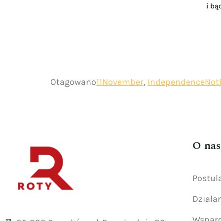
i bą
Otagowano
11November
,
IndependenceNot
O nas
Postul
Działa
Wsparc