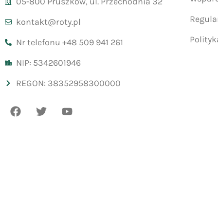
05-800 Pruszków, ul. Przechodnia 32
Regul
kontakt@roty.pl
Polity
Nr telefonu +48 509 941 261
NIP: 5342601946
REGON: 38352958300000