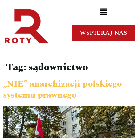
WSPIERAJ NAS
Tag:
sądownictwo
„NIE” anarchizacji polskiego
systemu prawnego