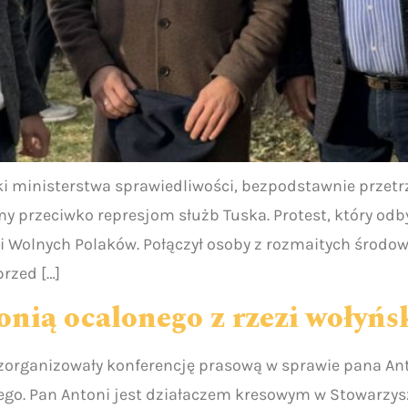
zki ministerstwa sprawiedliwości, bezpodstawnie przetr
 przeciwko represjom służb Tuska. Protest, który odbył
Wolnych Polaków. Połączył osoby z rozmaitych środowi
rzed […]
onią ocalonego z rzezi wołyńs
 zorganizowały konferencję prasową w sprawie pana A
go. Pan Antoni jest działaczem kresowym w Stowarzys