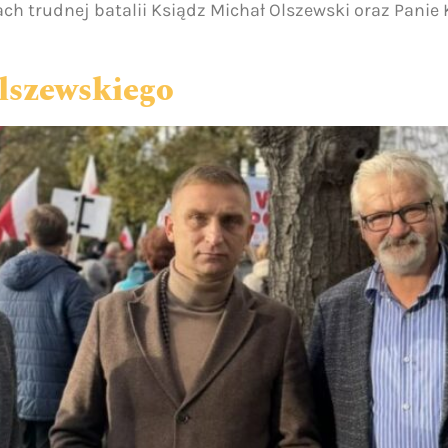
h trudnej batalii Ksiądz Michał Olszewski oraz Panie K
lszewskiego