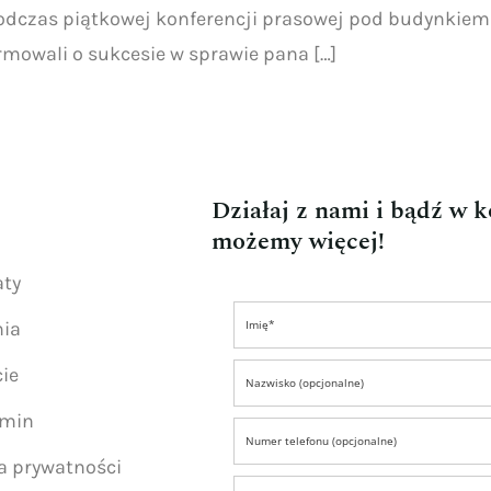
 Podczas piątkowej konferencji prasowej pod budynkie
rmowali o sukcesie w sprawie pana […]
Działaj z nami i bądź w 
możemy więcej!
aty
nia
ie
amin
ka prywatności