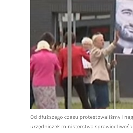
Od dłuższego czasu protestowaliśmy i nagła
urzędniczek ministerstwa sprawiedliwości.