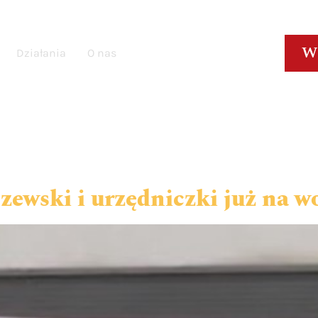
W
Działania
O nas
szewski i urzędniczki już na w