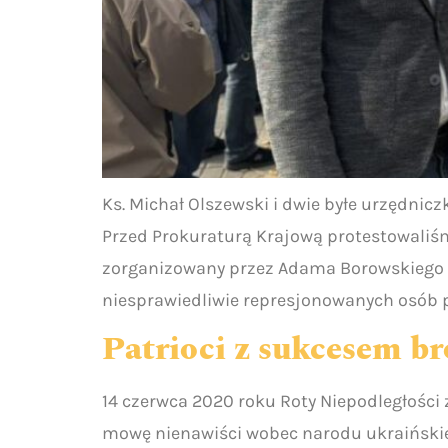
Ks. Michał Olszewski i dwie byłe urzędnic
Przed Prokuraturą Krajową protestowaliśmy
zorganizowany przez Adama Borowskiego i 
niesprawiedliwie represjonowanych osób p
Patrioci z sukcesem br
14 czerwca 2020 roku Roty Niepodległości
mowę nienawiści wobec narodu ukraińskie