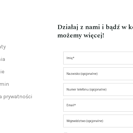
Działaj z nami i bądź w 
możemy więcej!
aty
nia
ie
amin
ka prywatności