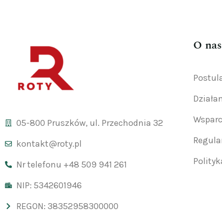
O nas
Postul
Działa
Wsparc
05-800 Pruszków, ul. Przechodnia 32
Regul
kontakt@roty.pl
Polity
Nr telefonu +48 509 941 261
NIP: 5342601946
REGON: 38352958300000