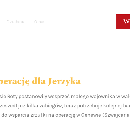
W
Działania
O nas
erację dla Jerzyka
 Roty postanowiły wesprzeć małego wojownika w walce o
zeszedł już kilka zabiegów, teraz potrzebuje kolejnej 
do wsparcia zrzutki na operację w Genewie (Szwajcaria)