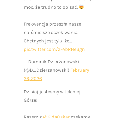
moc, że trudno to opisać.
Frekwencja przeszła nasze
najśmielsze oczekiwania.
Chętnych jest tylu, że…
pic.twitter.com/zFAbRHeSgn
— Dominik Dzierżanowski
(@D_Dzierzanowski)
February
26, 2026
Dzisiaj jesteśmy w Jeleniej
Górze!
Razem z
@KidaOskar
czekamy