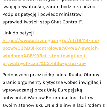
swojej prywatności, zanim będzie za późno!
Podpisz petycję i powiedz ministrowi
sprawiedliwości: stop Chat Control!”.
Link do petycji
https://www.citizengo.org/pl/ot/16414-nie-
pozw%C3%B3l-kontrolowa%C4%87-swoich-
wiadomo%C5%9Bci–stop-inwigilacji-
prywatnych-czat%C3%B3w-przez-ue-
Podnoszone przez córkę lidera Ruchu Obrony
Granic argumenty krytyczne wobec inwigilacji
wprowadzanej przez Unię Europejską
potwierdził Warsaw Enterprise Institute w
swoim stanowisku „Nie dla inwigilacji rodem z