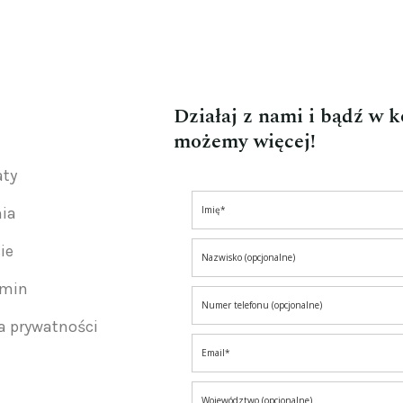
Działaj z nami i bądź w 
możemy więcej!
aty
nia
ie
amin
ka prywatności