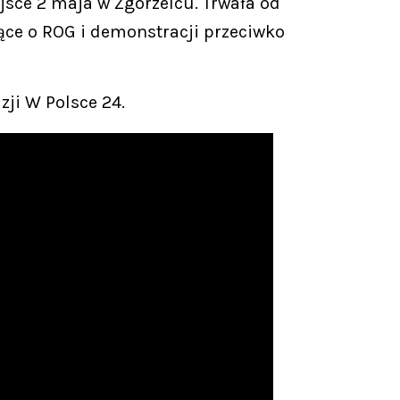
sce 2 maja w Zgorzelcu. Trwała od
jące o ROG i demonstracji przeciwko
zji W Polsce 24.