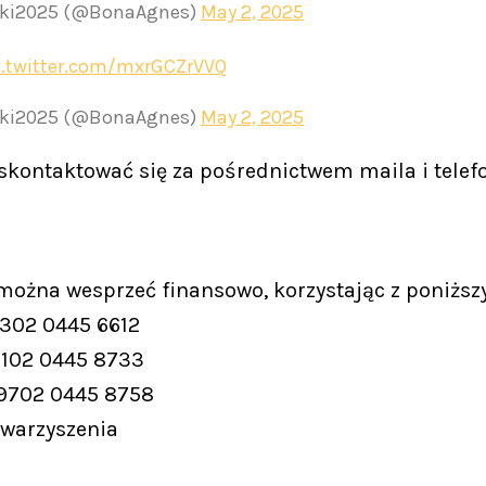
ocki2025 (@BonaAgnes)
May 2, 2025
c.twitter.com/mxrGCZrVVQ
ocki2025 (@BonaAgnes)
May 2, 2025
kontaktować się za pośrednictwem maila i telefo
 można wesprzeć finansowo, korzystając z poniższ
9302 0445 6612
9102 0445 8733
 9702 0445 8758
owarzyszenia