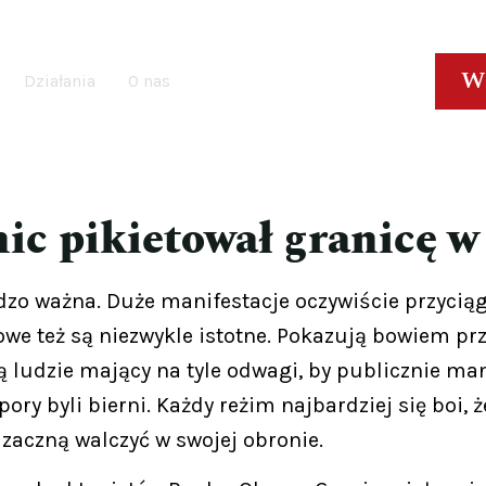
W
Działania
O nas
c pikietował granicę w
rdzo ważna. Duże manifestacje oczywiście przyci
bowe też są niezwykle istotne. Pokazują bowiem p
są ludzie mający na tyle odwagi, by publicznie ma
 pory byli bierni. Każdy reżim najbardziej się boi,
 zaczną walczyć w swojej obronie.