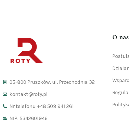
O nas
Postul
Działa
Wsparc
05-800 Pruszków, ul. Przechodnia 32
Regul
kontakt@roty.pl
Polity
Nr telefonu +48 509 941 261
NIP: 5342601946