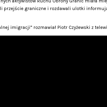
lnych aktywistów Ruchu Obrony Granic miała miej
ali przejście graniczne i rozdawali ulotki informu
alnej imigracji” rozmawiał Piotr Czyżewski z telewi