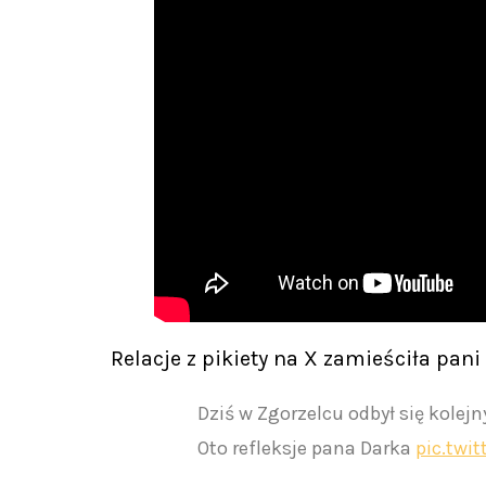
Relacje z pikiety na X zamieściła pani
Dziś w Zgorzelcu odbył się kolej
Oto refleksje pana Darka
pic.twi