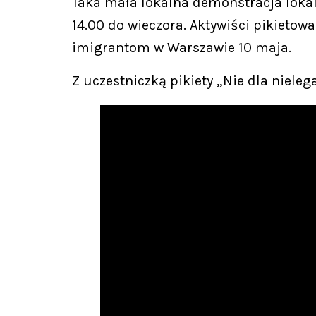
Taka mała lokalna demonstracja loka
14.00 do wieczora. Aktywiści pikietow
imigrantom w Warszawie 10 maja.
Z uczestniczką pikiety „Nie dla nieleg