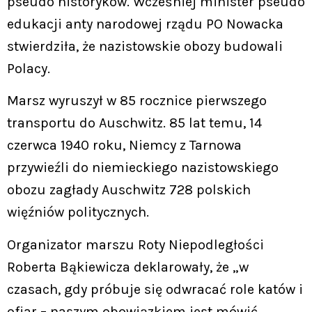
pseudo historyków. Wcześniej minister pseudo
edukacji anty narodowej rządu PO Nowacka
stwierdziła, że nazistowskie obozy budowali
Polacy.
Marsz wyruszył w 85 rocznice pierwszego
transportu do Auschwitz. 85 lat temu, 14
czerwca 1940 roku, Niemcy z Tarnowa
przywieźli do niemieckiego nazistowskiego
obozu zagłady Auschwitz 728 polskich
więźniów politycznych.
Organizator marszu Roty Niepodległości
Roberta Bąkiewicza deklarowały, że „w
czasach, gdy próbuje się odwracać role katów i
ofiar – naszym obowiązkiem jest mówić