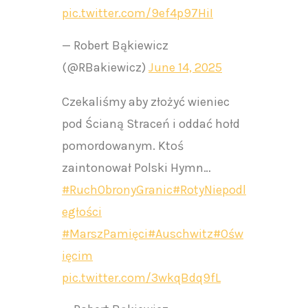
pic.twitter.com/9ef4p97HiI
— Robert Bąkiewicz
(@RBakiewicz)
June 14, 2025
Czekaliśmy aby złożyć wieniec
pod Ścianą Straceń i oddać hołd
pomordowanym. Ktoś
zaintonował Polski Hymn…
#RuchObronyGranic
#RotyNiepodl
egłości
#MarszPamięci
#Auschwitz
#Ośw
ięcim
pic.twitter.com/3wkqBdq9fL