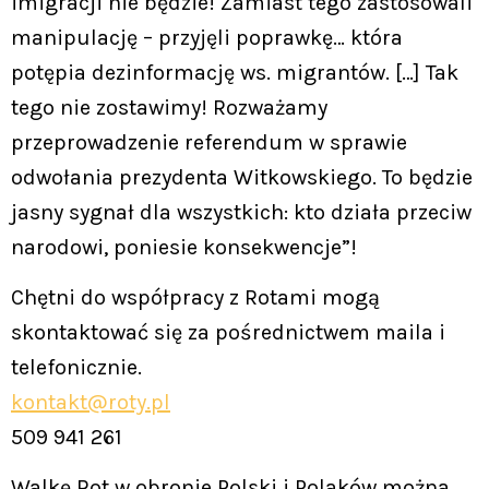
imigracji nie będzie! Zamiast tego zastosowali
manipulację – przyjęli poprawkę… która
potępia dezinformację ws. migrantów. […] Tak
tego nie zostawimy! Rozważamy
przeprowadzenie referendum w sprawie
odwołania prezydenta Witkowskiego. To będzie
jasny sygnał dla wszystkich: kto działa przeciw
narodowi, poniesie konsekwencje”!
Chętni do współpracy z Rotami mogą
skontaktować się za pośrednictwem maila i
telefonicznie.
kontakt@roty.pl
509 941 261
Walkę Rot w obronie Polski i Polaków można