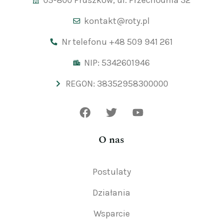
05-800 Pruszków, ul. Przechodnia 32
kontakt@roty.pl
Nr telefonu +48 509 941 261
NIP: 5342601946
REGON: 38352958300000
O nas
Postulaty
Działania
Wsparcie