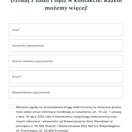
Działaj z nami i bądź w kontakcie! Razem
możemy więcej!
Wyrażam zgodę na otrzymywanie drogą elektroniczną na wskazany przeze
mnie adres email informacji handlowej w rozumieniu art. 10 ust. 1 ustawy
z dnia 18 lipca 2002 roku o świadczeniu usług drogą elektroniczną oraz
innych informacji i aktywności od Stowarzyszenia Straż Narodowa ul.
Jastrzębia 2, 05-400 Otwock i Stowarzyszenie Roty Marszu Niepodległości
Ul. Przechodnia 32, 05-800 Pruszków