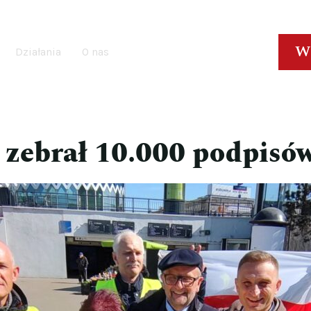
W
Działania
O nas
zebrał 10.000 podpisów