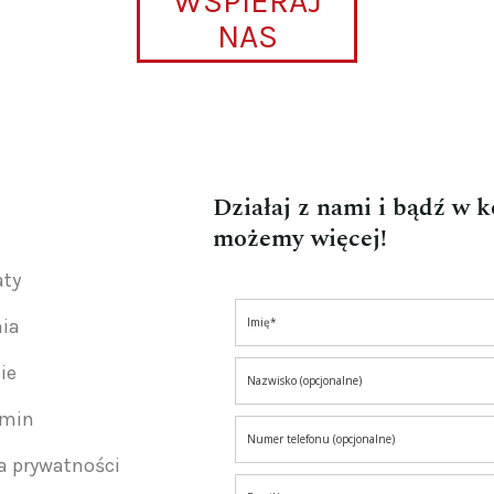
WSPIERAJ
NAS
Działaj z nami i bądź w 
możemy więcej!
aty
nia
ie
amin
ka prywatności