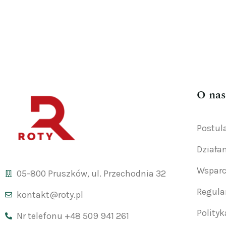
O nas
Postul
Działa
Wsparc
05-800 Pruszków, ul. Przechodnia 32
Regul
kontakt@roty.pl
Polity
Nr telefonu +48 509 941 261