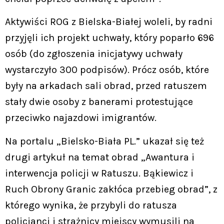
Aktywiści ROG z Bielska-Białej woleli, by radni
przyjęli ich projekt uchwały, który poparło 696
osób (do zgłoszenia inicjatywy uchwały
wystarczyło 300 podpisów). Prócz osób, które
były na arkadach sali obrad, przed ratuszem
stały dwie osoby z banerami protestujące
przeciwko najazdowi imigrantów.
Na portalu „Bielsko-Biała PL.” ukazał się też
drugi artykuł na temat obrad „Awantura i
interwencja policji w Ratuszu. Bąkiewicz i
Ruch Obrony Granic zakłóca przebieg obrad”, z
którego wynika, że przybyli do ratusza
policjanci i strażnicy miejscy wymusili na