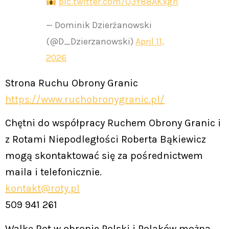
pic.twitter.com/Q3Y88AKxgn
— Dominik Dzierżanowski
(@D_Dzierzanowski)
April 11,
2026
Strona Ruchu Obrony Granic
https://www.ruchobronygranic.pl/
Chętni do współpracy Ruchem Obrony Granic i
z Rotami Niepodległości Roberta Bąkiewicz
mogą skontaktować się za pośrednictwem
maila i telefonicznie.
kontakt@roty.pl
509 941 261
Walkę Rot w obronie Polski i Polaków można