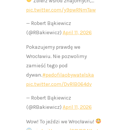
Zbierz wśród znajomych,…
pic.twitter.com/y9pwRNmTaw
— Robert Bąkiewicz
(@RBakiewicz)
April 11, 2026
Pokazujemy prawdę we
Wrocławiu. Nie pozwolimy
zamieść tego pod
dywan.
#pedofilaobywatelska
pic.twitter.com/DvRlB064dv
— Robert Bąkiewicz
(@RBakiewicz)
April 11, 2026
Wow! To jeździ we Wrocławiu!