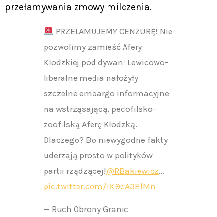
przełamywania zmowy milczenia.
PRZEŁAMUJEMY CENZURĘ! Nie
pozwolimy zamieść Afery
Kłodzkiej pod dywan! Lewicowo-
liberalne media nałożyły
szczelne embargo informacyjne
na wstrząsającą, pedofilsko-
zoofilską Aferę Kłodzką.
Dlaczego? Bo niewygodne fakty
uderzają prosto w polityków
partii rządzącej!
@RBakiewicz
…
pic.twitter.com/IX9oA3BlMn
— Ruch Obrony Granic