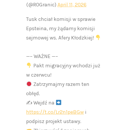
(@ROGranic)
April 11, 2026
Tusk chciał komisji w sprawie
Epsteina, my żądamy komisji
sejmowej ws. Afery Kłodzkiej!
—– WAŻNE —–
Pakt migracyjny wchodzi już
w czerwcu!
Zatrzymajmy razem ten
obłęd.
✍
Wejdź na
https://t.co/Lr2n1peBGw
i
podpisz projekt ustawy.