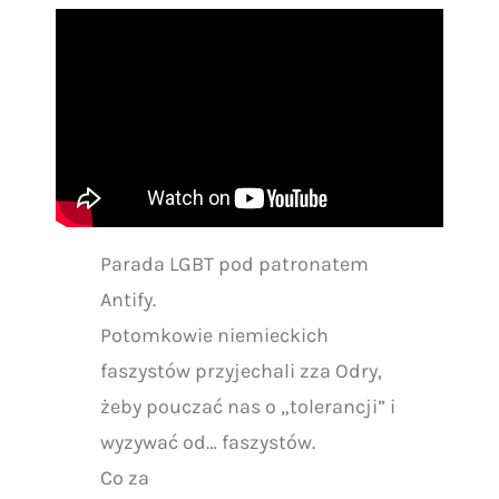
Parada LGBT pod patronatem
Antify.
Potomkowie niemieckich
faszystów przyjechali zza Odry,
żeby pouczać nas o „tolerancji” i
wyzywać od… faszystów.
Co za