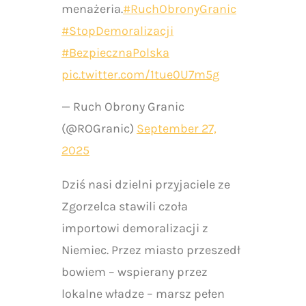
menażeria.
#RuchObronyGranic
#StopDemoralizacji
#BezpiecznaPolska
pic.twitter.com/1tue0U7m5g
— Ruch Obrony Granic
(@ROGranic)
September 27,
2025
Dziś nasi dzielni przyjaciele ze
Zgorzelca stawili czoła
importowi demoralizacji z
Niemiec. Przez miasto przeszedł
bowiem – wspierany przez
lokalne władze – marsz pełen