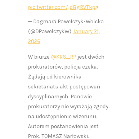
pic.twitter.com/jdBgRVTkpg
— Dagmara Pawełczyk-Woicka
(@DPawelczykW)
January 21,
2026
W biurze
@KRS_RP
jest dwóch
prokuratorów, policja czeka.
Żądają od kierownika
sekretariatu akt postępowań
dyscyplinarnych. Panowie
prokuratorzy nie wyrażają zgody
na udostępnienie wizerunu.
Autorem postanowienia jest
Prok. TOMASZ Narłowski.