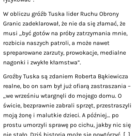
W obliczu gróźb Tuska lider Ruchu Obrony
Granic zadeklarował, że nie da się złamać, że
musi „być gotów na próby zatrzymania mnie,
rozbicia naszych patroli, a może nawet
spreparowane zarzuty, prowokacje, medialne
nagonki i zwykłe kłamstwa”.
Groźby Tuska są zdaniem Roberta Bąkiewicza
realne, bo on sam był już ofiarą zastraszania –
„we wrześniu wtargnęli do mojego domu. O
świcie, bezprawnie zabrali sprzęt, przestraszyli
moją żonę i malutkie dzieci. A później… po
prostu umorzyli sprawę po cichu, jakby nic się
nie stało. Dziś historia może się powtórzyć. […]