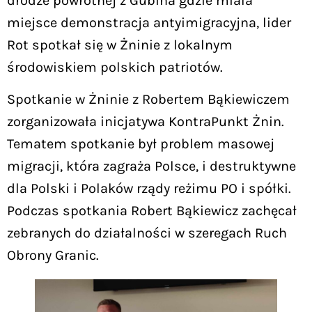
drodze powrotnej z Gubina gdzie miała
miejsce demonstracja antyimigracyjna, lider
Rot spotkał się w Żninie z lokalnym
środowiskiem polskich patriotów.
Spotkanie w Żninie z Robertem Bąkiewiczem
zorganizowała inicjatywa KontraPunkt Żnin.
Tematem spotkanie był problem masowej
migracji, która zagraża Polsce, i destruktywne
dla Polski i Polaków rządy reżimu PO i spółki.
Podczas spotkania Robert Bąkiewicz zachęcał
zebranych do działalności w szeregach Ruch
Obrony Granic.