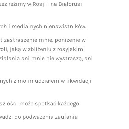
z reżimy w Rosji i na Białorusi
wych i medialnych nienawistników:
st zastraszenie mnie, poniżenie w
li, jaką w zbliżeniu z rosyjskimi
iałania ani mnie nie wystraszą, ani
nych z moim udziałem w likwidacji
zyszłości może spotkać każdego!
wadzi do podważenia zaufania