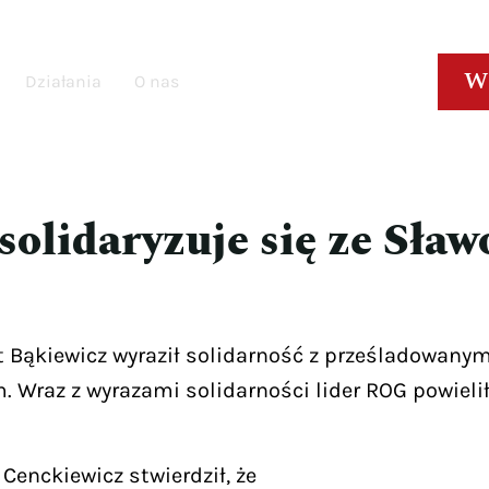
W
Działania
O nas
solidaryzuje się ze Sła
 Bąkiewicz wyraził solidarność z prześladowanym 
Wraz z wyrazami solidarności lider ROG powielił
Cenckiewicz stwierdził, że