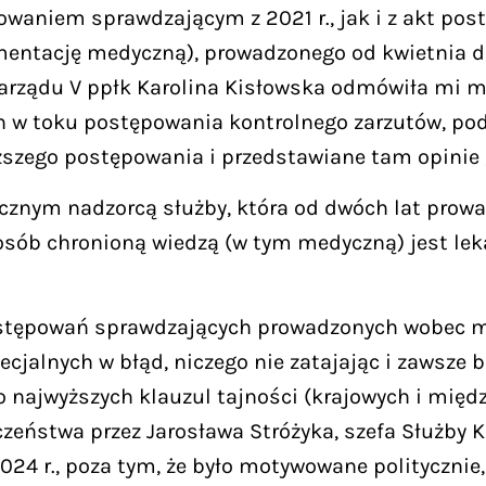
owaniem sprawdzającym z 2021 r., jak i z akt po
entację medyczną), prowadzonego od kwietnia do 
 Zarządu V ppłk Karolina Kisłowska odmówiła mi m
 w toku postępowania kontrolnego zarzutów, pod
szego postępowania i przedstawiane tam opinie 
cznym nadzorcą służby, która od dwóch lat prowa
osób chronioną wiedzą (w tym medyczną) jest leka
ostępowań sprawdzających prowadzonych wobec m
ecjalnych w błąd, niczego nie zatajając i zawsze
 najwyższych klauzul tajności (krajowych i międ
zeństwa przez Jarosława Stróżyka, szefa Służby 
024 r., poza tym, że było motywowane polityczni