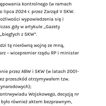
stępowania kontrolnego (w ramach
lipca 2024 r. przez Zarząd V SKW.
ożliwości wypowiedzenia się i
czas gdy w artykule „Gazety
„biegłych z SKW”.
dzi tę nierówną wojnę ze mną,
rz – wicepremier rządu RP i minister
nie przez ABW i SKW (w latach 2001-
 bez przeszkód otrzymywałem tzw.
zynarodowych);
Kontrwywiadu Wojskowego, decyzją nr
e, było również aktem bezprawnym,