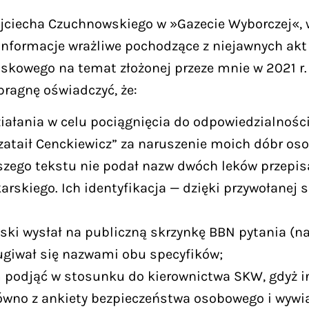
jciecha Czuchnowskiego w »Gazecie Wyborczej«, w
 informacje wrażliwe pochodzące z niejawnych ak
skowego na temat złożonej przeze mnie w 2021 r.
pragnę oświadczyć, że:
łania w celu pociągnięcia do odpowiedzialności 
zataił Cenckiewicz” za naruszenie moich dóbr oso
szego tekstu nie podał nazw dwóch leków przepis
kiego. Ich identyfikacja — dzięki przywołanej sp
wski wysłał na publiczną skrzynkę BBN pytania (
ługiwał się nazwami obu specyfików;
podjąć w stosunku do kierownictwa SKW, gdyż in
ówno z ankiety bezpieczeństwa osobowego i wyw