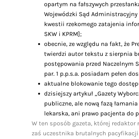
opartym na fałszywych przesłank
Wojewódzki Sąd Administracyjny z
kwestii rzekomego zatajenia info
SKW i KPRM];
obecnie, ze względu na fakt, że P
twierdzi autor tekstu z sierpnia 
postępowania przed Naczelnym Sąd
par. 1 p.p.s.a. posiadam pełen do
aktualne blokowanie tego dostęp
dzisiejszy artykuł „Gazety Wybor
publiczne, ale nową fazą łamania 
lekarska, ani prawo pacjenta do 
W ten sposób gazeta, której redaktor 
zaś uczestnika brutalnych pacyfikacj