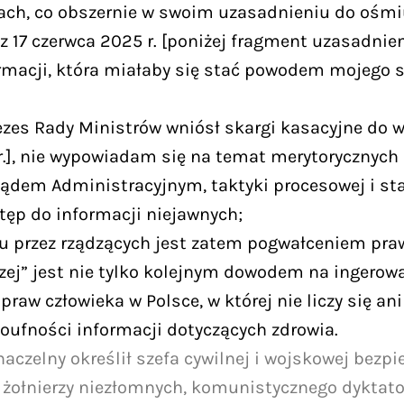
ach, co obszernie w swoim uzasadnieniu do ośmiu
 17 czerwca 2025 r. [poniżej fragment uzasadnie
rmacji, która miałaby się stać powodem mojego s
rezes Rady Ministrów wniósł skargi kasacyjne do w
br.], nie wypowiadam się na temat merytorycznych
em Administracyjnym, taktyki procesowej i stano
stęp do informacji niejawnych;
u przez rządzących jest zatem pogwałceniem pra
czej” jest nie tylko kolejnym dowodem na ingerowa
praw człowieka w Polsce, w której nie liczy się a
poufności informacji dotyczących zdrowia.
naczelny określił szefa cywilnej i wojskowej bezp
i żołnierzy niezłomnych, komunistycznego dyktat