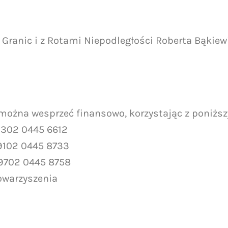
Granic i z Rotami Niepodległości Roberta Bąkiew
 można wesprzeć finansowo, korzystając z poniższ
9302 0445 6612
9102 0445 8733
 9702 0445 8758
owarzyszenia