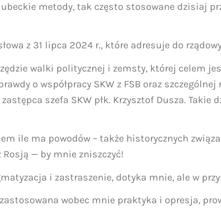
ubeckie metody, tak często stosowane dzisiaj prze
słowa z 31 lipca 2024 r., które adresuje do rządo
ędzie walki politycznej i zemsty, której celem je
prawdy o współpracy SKW z FSB oraz szczególnej ro
astępca szefa SKW płk. Krzysztof Dusza. Takie dz
iem ile ma powodów – także historycznych związa
 Rosją — by mnie zniszczyć!
ygmatyzacja i zastraszenie, dotyka mnie, ale w pr
astosowana wobec mnie praktyka i opresja, pro