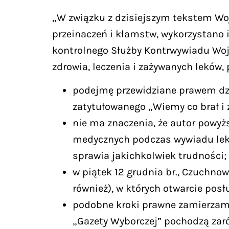
„W związku z dzisiejszym tekstem Wo
przeinaczeń i kłamstw, wykorzystano
kontrolnego Służby Kontrwywiadu Woj
zdrowia, leczenia i zażywanych leków, 
podejmę przewidziane prawem dzia
zatytułowanego „Wiemy co brał i 
nie ma znaczenia, że autor powyż
medycznych podczas wywiadu lekars
sprawia jakichkolwiek trudności;
w piątek 12 grudnia br., Czuchno
również), w których otwarcie pos
podobne kroki prawne zamierzam 
„Gazety Wyborczej” pochodzą zar