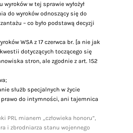
 wyroków w tej sprawie wyłożył
nia do wyroków odnoszący się do
zantażu – co było podstawą decyzji
yroków WSA z 17 czerwca br. [a nie jak
 kwestii dotyczących toczącego się
wiska stron, ale zgodnie z art. 152
wa;
nie służb specjalnych w życie
ni prawo do intymności, ani tajemnica
ieki PRL mianem „człowieka honoru”,
ora i zbrodniarza stanu wojennego