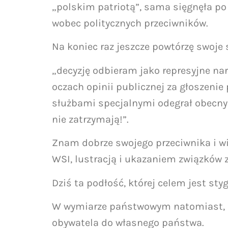
„polskim patriotą”, sama sięgnęła po 
wobec politycznych przeciwników.
Na koniec raz jeszcze powtórzę swoje 
„decyzję odbieram jako represyjne narz
oczach opinii publicznej za głoszenie 
służbami specjalnymi odegrał obecny z
nie zatrzymają!”.
Znam dobrze swojego przeciwnika i w
WSI, lustracją i ukazaniem związków z
Dziś ta podłość, której celem jest st
W wymiarze państwowym natomiast, z
obywatela do własnego państwa.