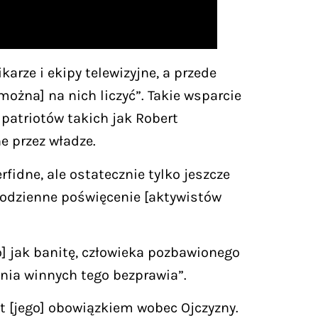
arze i ekipy telewizyjne, a przede
można] na nich liczyć”. Takie wsparcie
 patriotów takich jak Robert
e przez władze.
fidne, ale ostatecznie tylko jeszcze
 codzienne poświęcenie [aktywistów
o] jak banitę, człowieka pozbawionego
ania winnych tego bezprawia”.
st [jego] obowiązkiem wobec Ojczyzny.