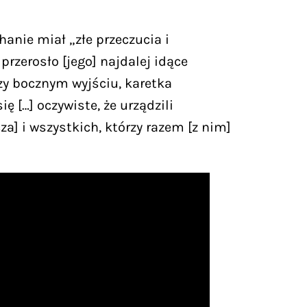
anie miał „złe przeczucia i
przerosło [jego] najdalej idące
zy bocznym wyjściu, karetka
ę […] oczywiste, że urządzili
a] i wszystkich, którzy razem [z nim]