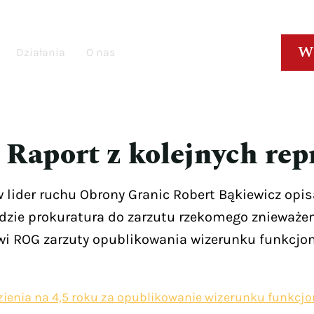
W
Działania
O nas
 Raport z kolejnych repr
der ruchu Obrony Granic Robert Bąkiewicz opisał
zie prokuratura do zarzutu rzekomego znieważeni
wi ROG zarzuty opublikowania wizerunku funkcjo
ienia na 4,5 roku za opublikowanie wizerunku funkcjo