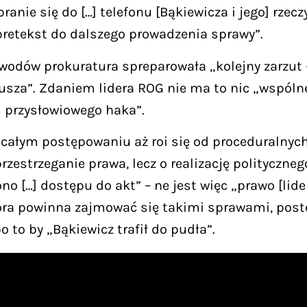
branie się do […] telefonu [Bąkiewicza i jego] rze
pretekst do dalszego prowadzenia sprawy”.
owodów prokuratura spreparowała „kolejny zarzut
usza”. Zdaniem lidera ROG nie ma to nic „wspóln
 przysłowiowego haka”.
 całym postępowaniu aż roi się od proceduralnych
rzestrzeganie prawa, lecz o realizację polityczne
o […] dostępu do akt” – ne jest więc „prawo [lid
tóra powinna zajmować się takimi sprawami, pos
 to by „Bąkiewicz trafił do pudła”.