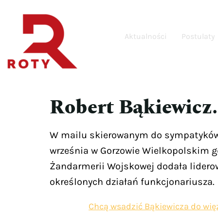
Aktualności
Postulaty
Robert Bąkiewicz.
W mailu skierowanym do sympatyków li
września w Gorzowie Wielkopolskim gd
Żandarmerii Wojskowej dodała lidero
określonych działań funkcjonariusza.
Chcą wsadzić Bąkiewicza do więz