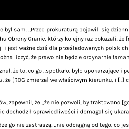
 był sam. „Przed prokuraturą pojawili się dziennik
 Obrony Granic, którzy kolejny raz pokazali, że [
ji i jest ważne dziś dla prześladowanych polskich
żna liczyć, że prawo nie będzie ordynarnie łaman
ł, że to, co go „spotkało, było upokarzające i per
iu, że {ROG zmierza] we właściwym kierunku, i […]
, zapewnił, że „że nie pozwoli, by traktowano [g
nie dochodził sprawiedliwości i domagał się ukar
dze go nie zastraszą, „nie odciągną od tego, co je