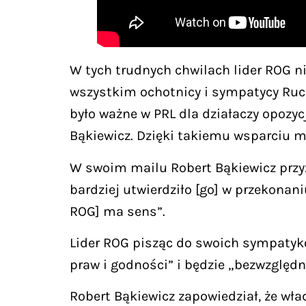
W tych trudnych chwilach lider ROG nie
wszystkim ochotnicy i sympatycy Ruchu
było ważne w PRL dla działaczy opozyc
Bąkiewicz. Dzięki takiemu wsparciu mo
W swoim mailu Robert Bąkiewicz przyzna
bardziej utwierdziło [go] w przekonan
ROG] ma sens”.
Lider ROG pisząc do swoich sympatyków
praw i godności” i będzie „bezwzględ
Robert Bąkiewicz zapowiedział, że wła