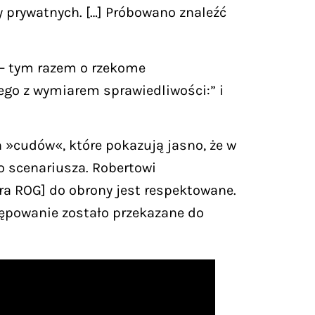
czy prywatnych. […] Próbowano znaleźć
 – tym razem o rzekome
ego z wymiarem sprawiedliwości:” i
 »cudów«, które pokazują jasno, że w
go scenariusza. Robertowi
era ROG] do obrony jest respektowane.
tępowanie zostało przekazane do