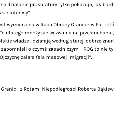
e działanie prokuratury tylko pokazuje, jak bardz
kie interesy”.
st wymierzona w Ruch Obrony Granic – w Patriotów
 To dlatego mnoży się wezwania na przesłuchania, 
skie władze „działają według starej, dobrze znane
e zapomnieli o czymś zasadniczym – ROG to nie tyl
Ojczyznę zalała fala masowej imigracji”.
Granic i z Rotami Niepodległości Roberta Bąkiew