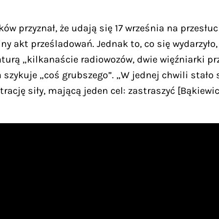
 przyznał, że udają się 17 września na przesłuch
ny akt prześladowań. Jednak to, co się wydarzyło, 
turą „kilkanaście radiowozów, dwie więźniarki pr
szykuje „coś grubszego”. „W jednej chwili stało si
ację siły, mającą jeden cel: zastraszyć [Bąkiewicz