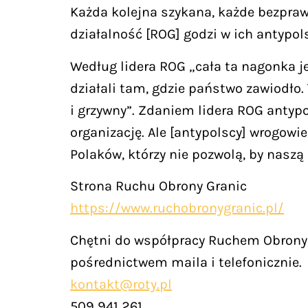
Każda kolejna szykana, każde bezprawn
działalność [ROG] godzi w ich antypols
Według lidera ROG „cała ta nagonka je
działali tam, gdzie państwo zawiodło.
i grzywny”. Zdaniem lidera ROG antypol
organizację. Ale [antypolscy] wrogowi
Polaków, którzy nie pozwolą, by naszą 
Strona Ruchu Obrony Granic
https://www.ruchobronygranic.pl/
Chętni do współpracy Ruchem Obrony 
pośrednictwem maila i telefonicznie.
kontakt@roty.pl
509 941 261