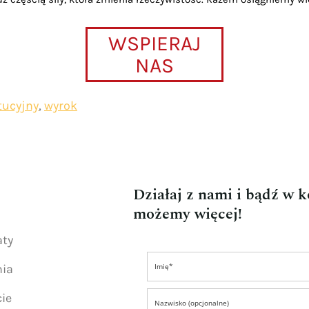
WSPIERAJ
NAS
tucyjny
,
wyrok
Działaj z nami i bądź w 
możemy więcej!
aty
nia
ie