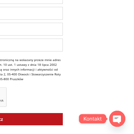
troniczną na wskazany przeze mnie adres
. 10 ust. 1 ustawy z dnia 18 lipca 2002
ą oraz innych informacji i aktywności od
ia 2, 05-400 Otwock i Stowarzyszenie Roty
 05-800 Pruszków
Kontakt
cz
OPEN C