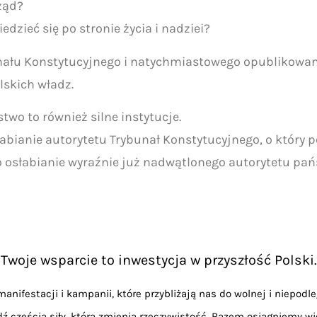
rząd?
dzieć się po stronie życia i nadziei?
łu Konstytucyjnego i natychmiastowego opublikowania
lskich władz.
wo to również silne instytucje.
abianie autorytetu Trybunał Konstytucyjnego, o który 
 osłabianie wyraźnie już nadwątlonego autorytetu państ
Twoje wsparcie to inwestycja w przyszłość Polski.
anifestacji i kampanii, które przybliżają nas do wolnej i niepodle
dź częścią siły, która zmienia rzeczywistość. Razem osiągniemy wi