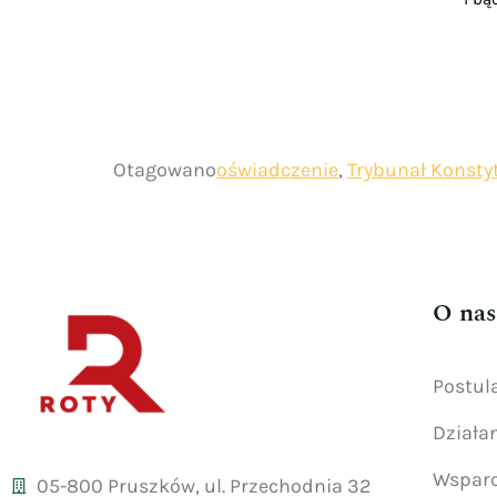
Otagowano
oświadczenie
,
Trybunał Konsty
O nas
Postul
Działa
Wsparc
05-800 Pruszków, ul. Przechodnia 32