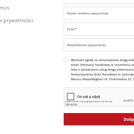
amin
ka prywatności
Wyrażam zgodę na otrzymywanie drogą elek
email informacji handlowej w rozumieniu art
roku o świadczeniu usług drogą elektroniczn
Stowarzyszenia Straż Narodowa ul. Jastrzęb
Marszu Niepodległości Ul. Przechodnia 32,
Dołą