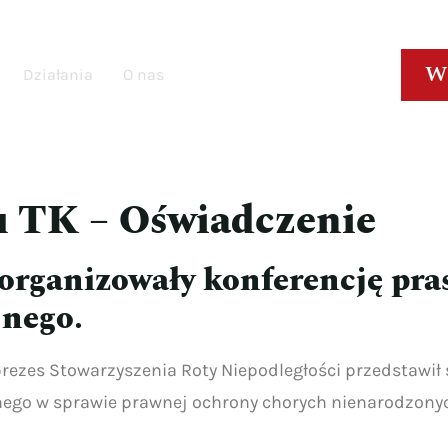
W
Działania
O nas
u TK – Oświadczenie
organizowały konferencję pra
jnego.
rezes Stowarzyszenia Roty Niepodległości przedstawił
ego w sprawie prawnej ochrony chorych nienarodzonyc