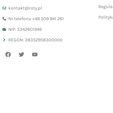
Regul
kontakt@roty.pl
Polity
Nr telefonu +48 509 941 261
NIP: 5342601946
REGON: 38352958300000