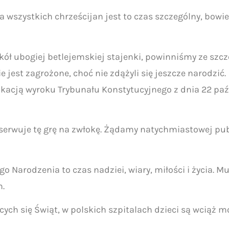
la wszystkich chrześcijan jest to czas szczególny, bo
kół ubogiej betlejemskiej stajenki, powinniśmy ze szcz
 jest zagrożone, choć nie zdążyli się jeszcze narodzić.
likacją wyroku Trybunału Konstytucyjnego z dnia 22 pa
serwuje tę grę na zwłokę. Żądamy natychmiastowej pub
ego Narodzenia to czas nadziei, wiary, miłości i życia. 
h.
ych się Świąt, w polskich szpitalach dzieci są wciąż 