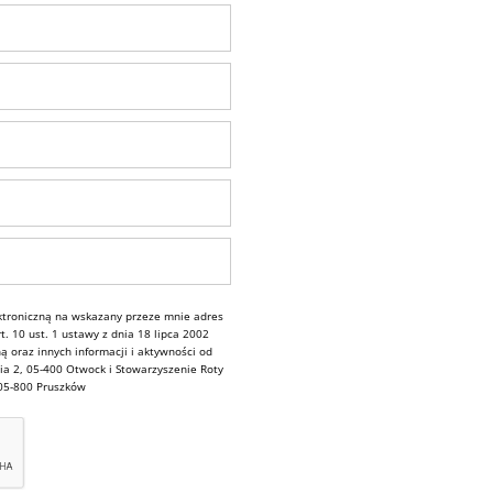
troniczną na wskazany przeze mnie adres
. 10 ust. 1 ustawy z dnia 18 lipca 2002
ą oraz innych informacji i aktywności od
ia 2, 05-400 Otwock i Stowarzyszenie Roty
 05-800 Pruszków