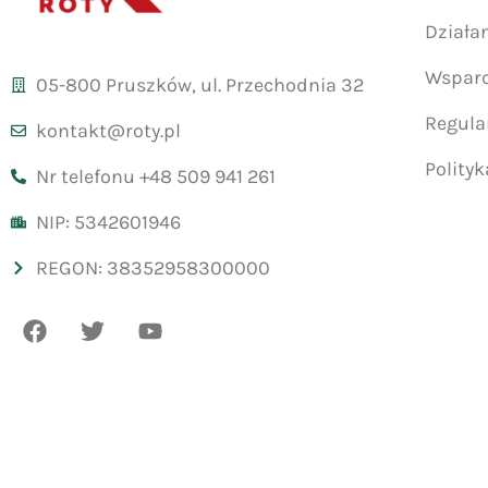
Działa
Wsparc
05-800 Pruszków, ul. Przechodnia 32
Regul
kontakt@roty.pl
Polity
Nr telefonu +48 509 941 261
NIP: 5342601946
REGON: 38352958300000