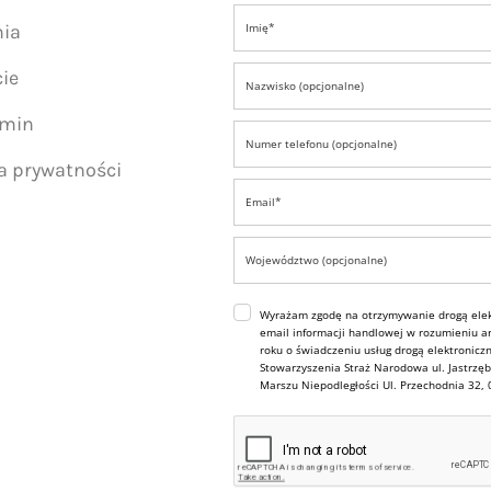
nia
ie
amin
ka prywatności
Wyrażam zgodę na otrzymywanie drogą elek
email informacji handlowej w rozumieniu art
roku o świadczeniu usług drogą elektroniczn
Stowarzyszenia Straż Narodowa ul. Jastrzęb
Marszu Niepodległości Ul. Przechodnia 32,