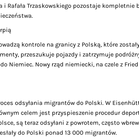
 i Rafała Trzaskowskiego pozostaje kompletnie 
pieczeństwa.
rpią
wadzą kontrole na granicy z Polską, które zost
menty, przeszukuje pojazdy i zatrzymuje podróżny
do Niemiec. Nowy rząd niemiecki, na czele z Frie
ces odsyłania migrantów do Polski. W Eisenhütte
łównym celem jest przyspieszenie procedur deport
Polsce, są teraz odsyłani z powrotem, często wbre
esłały do Polski ponad 13 000 migrantów.