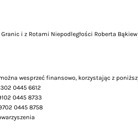
Granic i z Rotami Niepodległości Roberta Bąkiew
 można wesprzeć finansowo, korzystając z poniższ
9302 0445 6612
9102 0445 8733
 9702 0445 8758
owarzyszenia