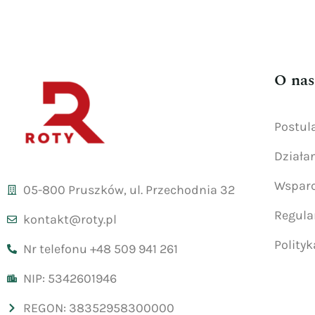
O nas
Postul
Działa
Wsparc
05-800 Pruszków, ul. Przechodnia 32
Regul
kontakt@roty.pl
Polity
Nr telefonu +48 509 941 261
NIP: 5342601946
REGON: 38352958300000