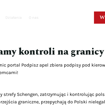
W
Działania
O nas
amy kontroli na granic
ic portal Podpisz apel zbiera podpisy pod kier
Niemcami!
 strefy Schengen, zatrzymując i kontrolując pols
przejścia graniczne, przepychają do Polski nieleg