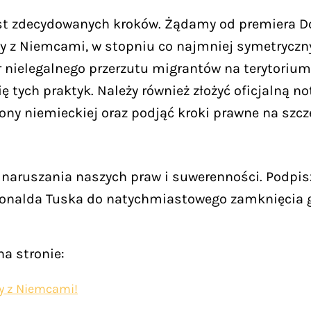
jest zdecydowanych kroków. Żądamy od premiera 
icy z Niemcami, w stopniu co najmniej symetryczn
r nielegalnego przerzutu migrantów na terytoriu
ę tych praktyk. Należy również złożyć oficjalną 
rony niemieckiej oraz podjąć kroki prawne na sz
aruszania naszych praw i suwerenności. Podpisz 
 Donalda Tuska do natychmiastowego zamknięcia 
a stronie:
cy z Niemcami!