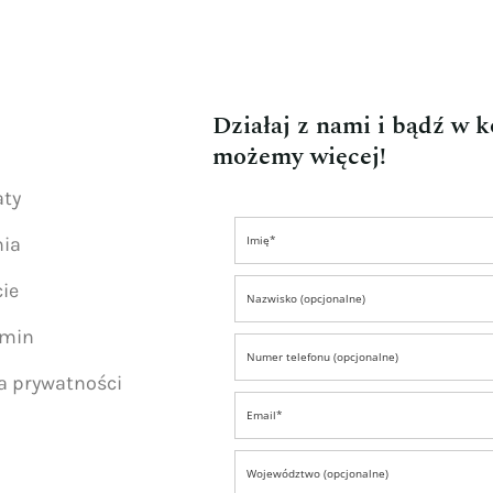
Działaj z nami i bądź w 
możemy więcej!
aty
nia
ie
amin
ka prywatności