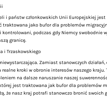
ii
i i państw członkowskich Unii Europejskiej jest n
być traktowana jako bufor dla problemów migracy
i kontrolowani, podczas gdy Niemcy swobodnie wje
szą granicę.
a i Trzaskowskiego
e niewystarczająca. Zamiast stanowczych działań,
a realne kroki w obronie interesów naszego kraju. 
oleniem na dalsze naruszanie naszej suwerennośc
 której jest traktowana jak bufor dla problemów 
ą, że nasz kraj potrafi stanowczo bronić swoich g