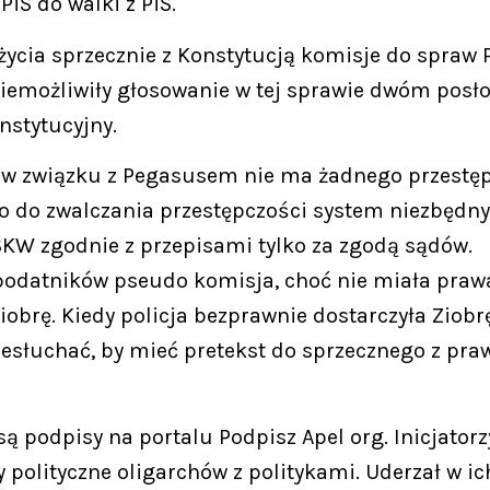
iS do walki z PiS.
ycia sprzecznie z Konstytucją komisje do spraw 
uniemożliwiły głosowanie w tej sprawie dwóm pos
nstytucyjny.
o w związku z Pegasusem nie ma żadnego przestęp
o do zwalczania przestępczości system niezbędny
SKW zgodnie z przepisami tylko za zgodą sądów.
odatników pseudo komisja, choć nie miała prawa,
obrę. Kiedy policja bezprawnie dostarczyła Ziobr
zesłuchać, by mieć pretekst do sprzecznego z p
ą podpisy na portalu Podpisz Apel org. Inicjator
 polityczne oligarchów z politykami. Uderzał w ich