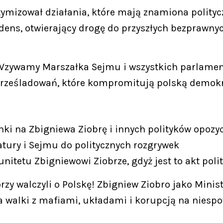
tymizował działania, które mają znamiona polityc
edens, otwierający drogę do przyszłych bezprawny
 Wzywamy Marszałka Sejmu i wszystkich parlamen
prześladowań, które kompromitują polską demokr
i na Zbigniewa Ziobrę i innych polityków opozyc
tury i Sejmu do politycznych rozgrywek
tetu Zbigniewowi Ziobrze, gdyż jest to akt polit
rzy walczyli o Polskę! Zbigniew Ziobro jako Minis
 walki z mafiami, układami i korupcją na niespot