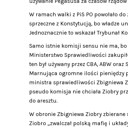
używanie Pegasusa za czasów rządów P
W ramach walki z PiS PO powołało do ż
sprzeczne z Konstytucją, bo władze 
Jednoznacznie to wskazał Trybunał Ko
Samo istnie komisji sensu nie ma, b
Ministerstwo Sprawiedliwości zakupił
ten był używany przez CBA, ABW oraz 
Marnująca ogromne ilości pieniędzy p
ministra sprawiedliwości Zbigniewa Zi
pseudo komisja nie chciała Ziobry pr
do aresztu.
W obronie Zbigniewa Ziobry zbierane s
Ziobro „zwalczał polską mafię i układy