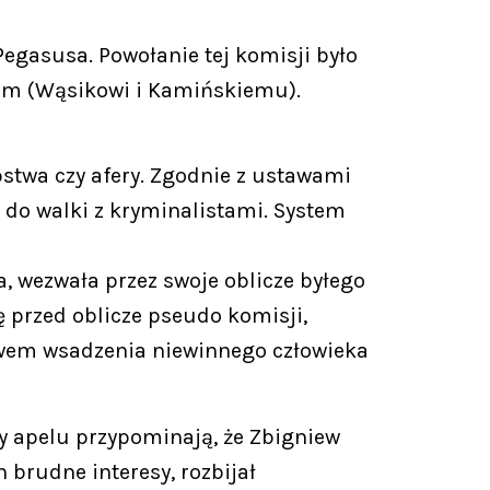
Pegasusa. Powołanie tej komisji było
łom (Wąsikowi i Kamińskiemu).
stwa czy afery. Zgodnie z ustawami
 do walki z kryminalistami. System
 wezwała przez swoje oblicze byłego
ę przed oblicze pseudo komisji,
rawem wsadzenia niewinnego człowieka
zy apelu przypominają, że Zbigniew
 brudne interesy, rozbijał