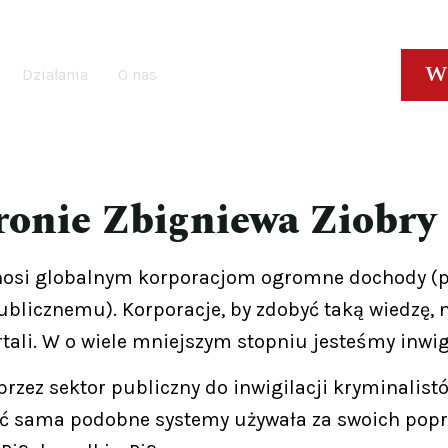
W
Działania
O nas
ronie Zbigniewa Ziobry
nosi globalnym korporacjom ogromne dochody (p
licznemu). Korporacje, by zdobyć taką wiedzę, no
ortali. W o wiele mniejszym stopniu jesteśmy inwi
zez sektor publiczny do inwigilacji kryminalist
ć sama podobne systemy używała za swoich poprz