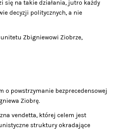
i się na takie działania, jutro każdy
e decyzji politycznych, a nie
unitetu Zbigniewowi Ziobrze,
lem o powstrzymanie bezprecedensowej
gniewa Ziobrę.
a vendetta, której celem jest
munistyczne struktury okradające