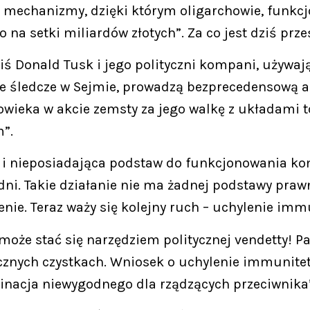
 mechanizmy, dzięki którym oligarchowie, funkcj
na setki miliardów złotych”. Za co jest dziś prz
dziś Donald Tusk i jego polityczni kompani, używ
je śledcze w Sejmie, prowadzą bezprecedensową a
ieka w akcie zemsty za jego walkę z układami to 
”.
a i nieposiadająca podstaw do funkcjonowania ko
ni. Takie działanie nie ma żadnej podstawy prawn
enie. Teraz waży się kolejny ruch – uchylenie imm
może stać się narzędziem politycznej vendetty! P
ycznych czystkach. Wniosek o uchylenie immunite
minacja niewygodnego dla rządzących przeciwnika