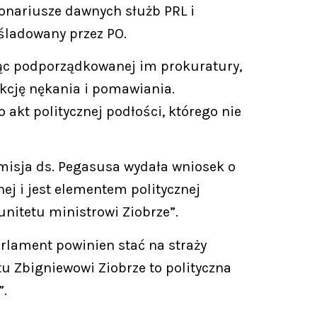
onariusze dawnych służb PRL i
eśladowany przez PO.
ając podporządkowanej im prokuratury,
kcję nękania i pomawiania.
akt politycznej podłości, którego nie
misja ds. Pegasusa wydała wniosek o
ej i jest elementem politycznej
unitetu ministrowi Ziobrze”.
arlament powinien stać na straży
tu Zbigniewowi Ziobrze to polityczna
”.