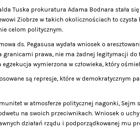
alda Tuska prokuratura Adama Bodnara stała się
owi Ziobrze w takich okolicznościach to czysta 
nie celom politycznym.
ejmowa ds. Pegasusa wydała wniosek o aresztowani
 granicami prawa, nie ma żadnej legitymacji do t
a egzekucja wymierzona w człowieka, który ośmieli
osowane są represje, które w demokratycznym pa
unitet w atmosferze politycznej nagonki, Sejm s
 odwetu na swoich przeciwnikach. Wniosek o uch
prawnych działań rządu i podporządkowanej mu p