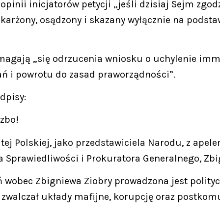
pinii inicjatorów petycji „jeśli dzisiaj Sejm zgodz
skarżony, osądzony i skazany wyłącznie na podstawi
omagają „się odrzucenia wniosku o uchylenie imm
ań i powrotu do zasad praworządności”.
dpisy:
zbo!
ej Polskiej, jako przedstawiciela Narodu, z ape
a Sprawiedliwości i Prokuratora Generalnego, Zbi
obec Zbigniewa Ziobry prowadzona jest polityczn
ta zwalczał układy mafijne, korupcję oraz postko