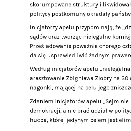
skorumpowane struktury i likwidował
politycy postkomuny okradały państwo 
Inicjatorzy apelu przypominają, że „
sądów oraz tworząc nielegalne komis
Prześladowanie poważnie chorego człow
da się usprawiedliwić żadnym prawem
Według inicjatorów apelu „nielegaln
aresztowanie Zbigniewa Ziobry na 30 d
nagonki, mającej na celu jego zniszcz
Zdaniem inicjatorów apelu „Sejm nie 
demokracji, a nie brać udział w polit
hucpa, której jedynym celem jest eli