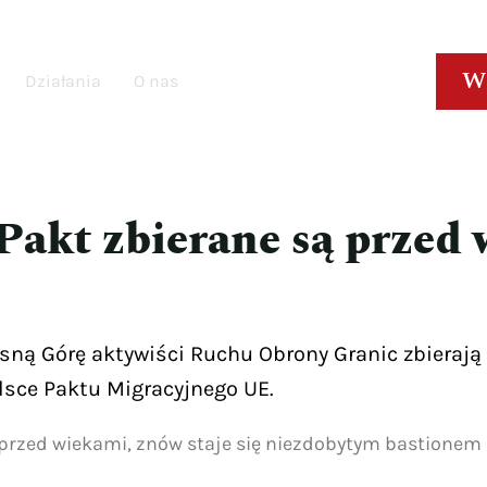
W
Działania
O nas
Pakt zbierane są przed 
sną Górę aktywiści Ruchu Obrony Granic zbieraj
lsce Paktu Migracyjnego UE.
 przed wiekami, znów staje się niezdobytym bastionem 