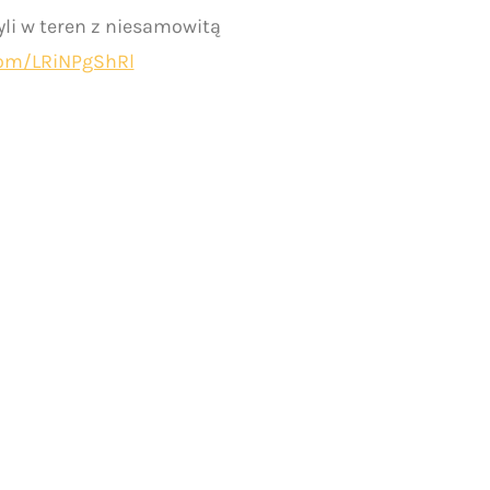
yli w teren z niesamowitą
.com/LRiNPgShRl