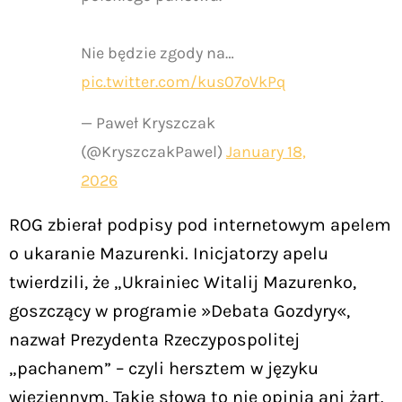
Nie będzie zgody na…
pic.twitter.com/kus07oVkPq
— Paweł Kryszczak
(@KryszczakPawel)
January 18,
2026
ROG zbierał podpisy pod internetowym apelem
o ukaranie Mazurenki. Inicjatorzy apelu
twierdzili, że „Ukrainiec Witalij Mazurenko,
goszczący w programie »Debata Gozdyry«,
nazwał Prezydenta Rzeczypospolitej
„pachanem” – czyli hersztem w języku
więziennym. Takie słowa to nie opinia ani żart.