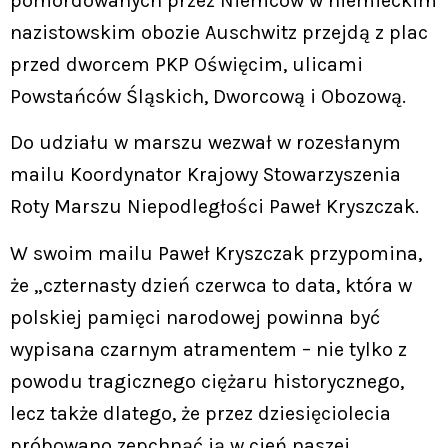
pomordowanych przez Niemców w niemieckim
nazistowskim obozie Auschwitz przejdą z plac
przed dworcem PKP Oświęcim, ulicami
Powstańców Śląskich, Dworcową i Obozową.
Do udziału w marszu wezwał w rozesłanym
mailu Koordynator Krajowy Stowarzyszenia
Roty Marszu Niepodległości Paweł Kryszczak.
W swoim mailu Paweł Kryszczak przypomina,
że „czternasty dzień czerwca to data, która w
polskiej pamięci narodowej powinna być
wypisana czarnym atramentem – nie tylko z
powodu tragicznego ciężaru historycznego,
lecz także dlatego, że przez dziesięciolecia
próbowano zepchnąć ją w cień naszej