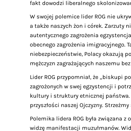
fakt dowodzi liberalnego skolonizowa
W swojej polemice lider ROG nie ukryw
a także naszych żon i córek. Zarzuty
autentycznego zagrożenia egzystencja
obecnego zagrożenia imigracyjnego. Ta
niebezpieczeństwie, Polacy okazują
mężczyzn zagrażających naszemu bezp
Lider ROG przypomniał, że „biskupi p
zagrożonych w swej egzystencji i pot
kultury i struktury etnicznej państwa
przyszłości naszej Ojczyzny. Strzeżmy 
Polemika lidera ROG była związana z 
widzę manifestacji muzułmanów. Widz