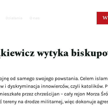
W
Działania
O nas
kiewicz wytyka biskupo
ojnę od samego swojego powstania. Celem islam
 i dyskryminacja innowierców, czyli katolików. 
mieszkałe przez chrześcijan – cały rejon Morza Ś
tereny na drodze militarnej, więc dokonuje agre