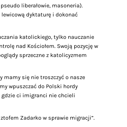
pseudo liberałowie, masoneria).
 lewicową dyktaturę i dokonać
uczania katolickiego, tylko nauczanie
ntrolę nad Kościołem. Swoją pozycję w
 poglądy sprzeczne z katolicyzmem
cy mamy się nie troszczyć o nasze
amy wpuszczać do Polski hordy
dzie ci imigranci nie chcieli
sztofem Zadarko w sprawie migracji”.