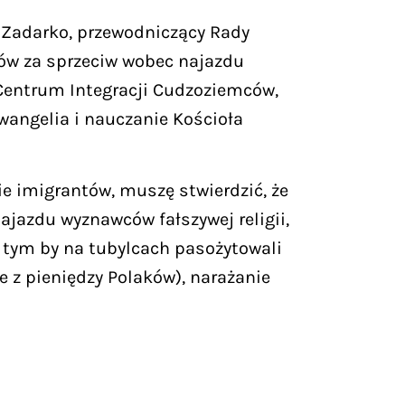
f Zadarko, przewodniczący Rady
tów za sprzeciw wobec najazdu
 Centrum Integracji Cudzoziemców,
Ewangelia i nauczanie Kościoła
e imigrantów, muszę stwierdzić, że
jazdu wyznawców fałszywej religii,
w tym by na tubylcach pasożytowali
 z pieniędzy Polaków), narażanie