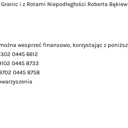
Granic i z Rotami Niepodległości Roberta Bąkiew
 można wesprzeć finansowo, korzystając z poniższ
9302 0445 6612
9102 0445 8733
 9702 0445 8758
owarzyszenia