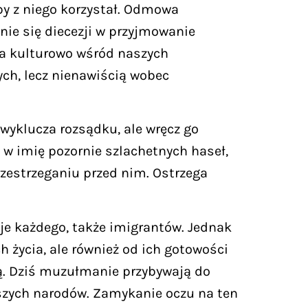
by z niego korzystał. Odmowa
nie się diecezji w przyjmowanie
ca kulturowo wśród naszych
ych, lecz nienawiścią wobec
 wyklucza rozsądku, ale wręcz go
 w imię pozornie szlachetnych haseł,
rzestrzeganiu przed nim. Ostrzega
uje każdego, także imigrantów. Jednak
h życia, ale również od ich gotowości
ą. Dziś muzułmanie przybywają do
aszych narodów. Zamykanie oczu na ten