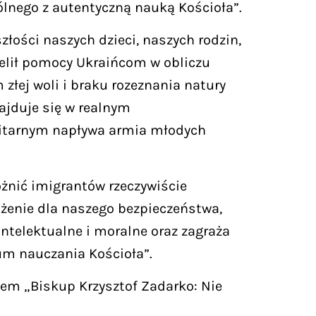
ólnego z autentyczną nauką Kościoła”.
łości naszych dzieci, naszych rodzin,
ielił pomocy Ukraińcom w obliczu
łej woli i braku rozeznania natury
ajduje się w realnym
nitarnym napływa armia młodych
óżnić imigrantów rzeczywiście
ożenie dla naszego bezpieczeństwa,
intelektualne i moralne oraz zagraża
tium nauczania Kościoła”.
em „Biskup Krzysztof Zadarko: Nie