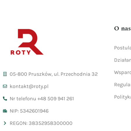
O nas
Postul
Działa
Wsparc
05-800 Pruszków, ul. Przechodnia 32
Regul
kontakt@roty.pl
Polity
Nr telefonu +48 509 941 261
NIP: 5342601946
REGON: 38352958300000