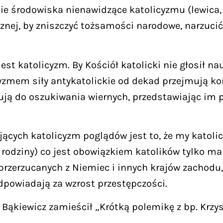
ie środowiska nienawidzące katolicyzmu (lewica, 
nej, by zniszczyć tożsamości narodowe, narzucić
st katolicyzm. By Kościół katolicki nie głosił na
cyzmem siły antykatolickie od dekad przejmują ko
stują do oszukiwania wiernych, przedstawiając im
jących katolicyzm poglądów jest to, że my katoli
 rodziny) co jest obowiązkiem katolików tylko m
rzerzucanych z Niemiec i innych krajów zachodu, g
dpowiadają za wzrost przestępczości.
 Bąkiewicz zamieścił „Krótką polemikę z bp. Krzy