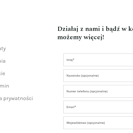
Działaj z nami i bądź w 
możemy więcej!
aty
nia
ie
amin
ka prywatności