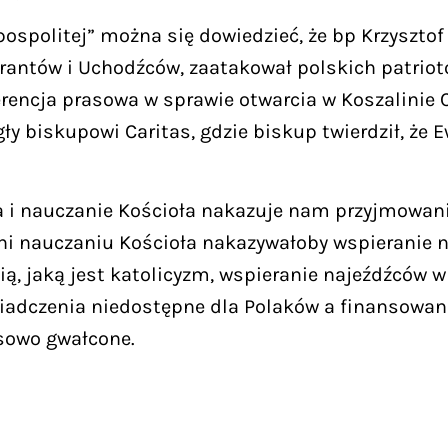
ospolitej” można się dowiedzieć, że bp Krzyszto
grantów i Uchodźców, zaatakował polskich patrio
erencja prasowa w sprawie otwarcia w Koszalinie
y biskupowi Caritas, gdzie biskup twierdził, że 
a i nauczanie Kościoła nakazuje nam przyjmowani
i nauczaniu Kościoła nakazywałoby wspieranie na
gią, jaką jest katolicyzm, wspieranie najeźdźców 
wiadczenia niedostępne dla Polaków a finansowane
asowo gwałcone.