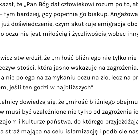
azał, że „Pan Bóg dał człowiekowi rozum po to, a
 – tym bardziej, gdy popełnia go biskup. Angażowa
 już doświadczenie, czym skutkuje emigracja ob
 oczu nie jest miłością i życzliwością wobec inn
cz stwierdził, że „miłość bliźniego nie tylko nie
czywistości, która jasno wskazuje na zagrożenia,
a nie polega na zamykaniu oczu na zło, lecz na p
 jeśli ten godzi w najbliższych”.
elnicy dowiedzą się, że „miłość bliźniego obejm
w musi być uzależnione nie tylko od zagrożenia ic
ajom i kulturze państwa, do którego przyjeżdżaj
a straż mająca na celu islamizację i podbicie n