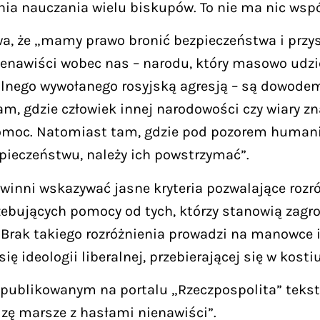
nia nauczania wielu biskupów. To nie ma nic wsp
a, że „mamy prawo bronić bezpieczeństwa i przysz
 nienawiści wobec nas – narodu, który masowo udz
lnego wywołanego rosyjską agresją – są dowodem z
m, gdzie człowiek innej narodowości czy wiary zn
 pomoc. Natomiast tam, gdzie pod pozorem huma
ieczeństwu, należy ich powstrzymać”.
owinni wskazywać jasne kryteria pozwalające rozr
rzebujących pomocy od tych, którzy stanowią zagr
. Brak takiego rozróżnienia prowadzi na manowce 
się ideologii liberalnej, przebierającej się w kos
opublikowanym na portalu „Rzeczpospolita” tekst
ę marsze z hasłami nienawiści”.