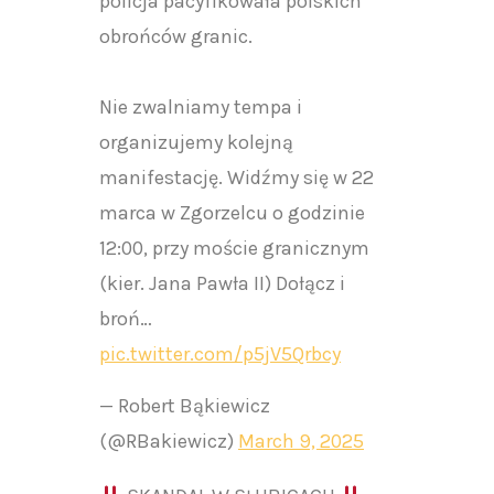
policja pacyfikowała polskich
obrońców granic.
Nie zwalniamy tempa i
organizujemy kolejną
manifestację. Widźmy się w 22
marca w Zgorzelcu o godzinie
12:00, przy moście granicznym
(kier. Jana Pawła II) Dołącz i
broń…
pic.twitter.com/p5jV5Qrbcy
— Robert Bąkiewicz
(@RBakiewicz)
March 9, 2025