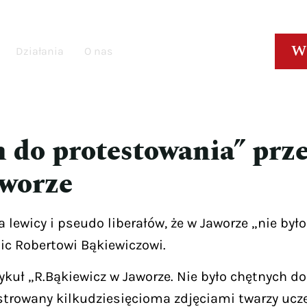
W
Działania
O nas
h do protestowania” prz
aworze
a lewicy i pseudo liberałów, że w Jaworze „nie by
ic Robertowi Bąkiewiczowi.
rtykuł „R.Bąkiewicz w Jaworze. Nie było chętnych 
strowany kilkudziesięcioma zdjęciami twarzy ucz