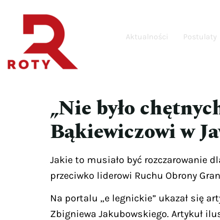
Aktualności
Postulaty
„Nie było chętnyc
Bąkiewiczowi w J
Jakie to musiało być rozczarowanie dl
przeciwko liderowi Ruchu Obrony Gran
Na portalu „e legnickie” ukazał się a
Zbigniewa Jakubowskiego. Artykuł ilu