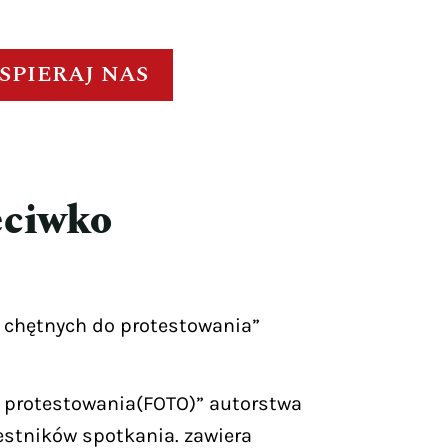
SPIERAJ NAS
eciwko
ło chętnych do protestowania”
do protestowania(FOTO)” autorstwa
estników spotkania. zawiera