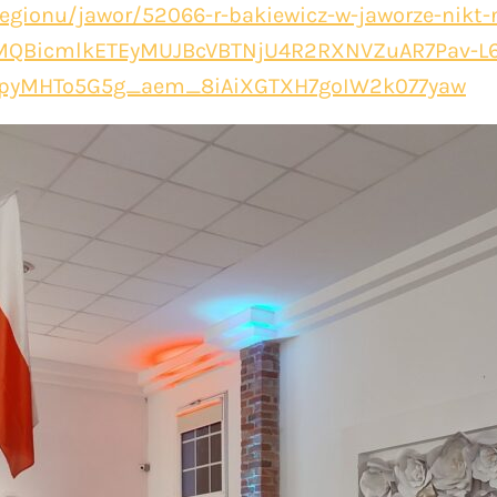
regionu/jawor/52066-r-bakiewicz-w-jaworze-nikt-
IxMQBicmlkETEyMUJBcVBTNjU4R2RXNVZuAR7Pav-L
9pyMHTo5G5g_aem_8iAiXGTXH7goIW2k077yaw