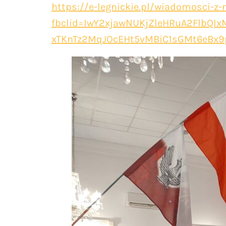
https://e-legnickie.pl/wiadomosci-z-
fbclid=IwY2xjawNUKjZleHRuA2FlbQ
xTKnTz2MqJOcEHt5vMBiC1sGMt6eBx