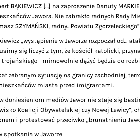
bert BĄKIEWICZ […] na zaproszenie Danuty MARKIEW
eszkańców Jawora. Nie zabrakło radnych Rady Miej
masz SZYMAŃSKI, radny…Powiatu Zgorzeleckiego”
Bąkiewicz „wystąpienie w Jaworze rozpoczął od… a
simy się liczyć z tym, że kościół katolicki, przy
 trojańskiego i mimowolnie dążyć będzie do rozbi
ł zebranym sytuację na granicy zachodniej, terr
 mieszkańców miasta przed imigrantami.
ew doniesieniom mediów Jawor nie staje się basti
isko Koalicji Obywatelskiej czy Nowej Lewicy”, ch
onem i protestować przeciwko „brunatnieniu Jawo
ów spotkania w Jaworze