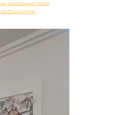
nie-protestowal-foto?
63XZSsmJnYd4-