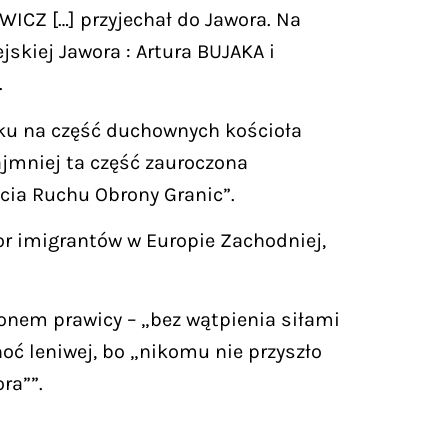
ICZ […] przyjechał do Jawora. Na
skiej Jawora : Artura BUJAKA i
.
taku na część duchownych kościoła
najmniej ta część zauroczona
cia Ruchu Obrony Granic”.
or imigrantów w Europie Zachodniej,
onem prawicy – „bez wątpienia siłami
oć leniwej, bo „nikomu nie przyszło
ra””.