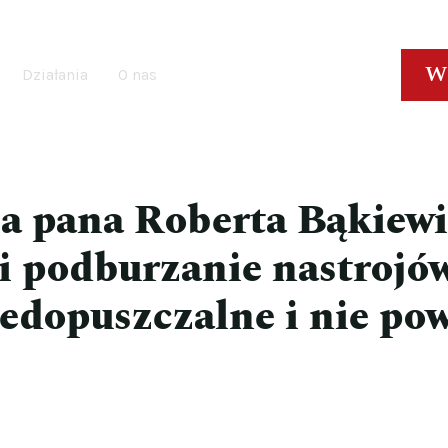
W
Działania
O nas
a pana Roberta Bąkiew
 i podburzanie nastrojó
iedopuszczalne i nie po