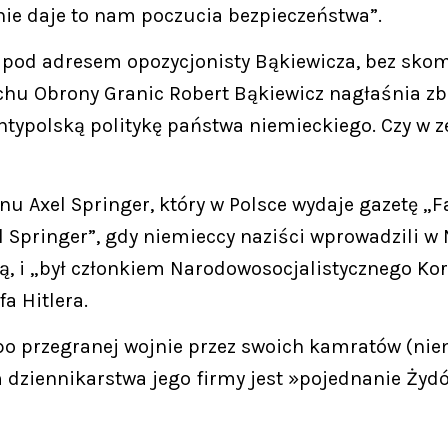
 nie daje to nam poczucia bezpieczeństwa”.
z pod adresem opozycjonisty Bąkiewicza, bez sko
 Ruchu Obrony Granic Robert Bąkiewicz nagłaśnia 
antypolską politykę państwa niemieckiego. Czy w 
 Axel Springer, który w Polsce wydaje gazetę „F
l Springer”, gdy niemieccy naziści wprowadzili w
ką, i „był członkiem Narodowosocjalistycznego K
fa Hitlera.
o przegranej wojnie przez swoich kamratów (niem
dziennikarstwa jego firmy jest »pojednanie Żydó