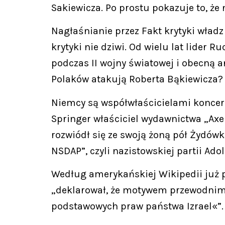
Sakiewicza. Po prostu pokazuje to, że
Nagłaśnianie przez Fakt krytyki wład
krytyki nie dziwi. Od wielu lat lider
podczas II wojny światowej i obecną 
Polaków atakują Roberta Bąkiewicza?
Niemcy są współwłaścicielami koncernu
Springer właściciel wydawnictwa „Axe
rozwiódł się ze swoją żoną pół Żydów
NSDAP”, czyli nazistowskiej partii Adol
Według amerykańskiej Wikipedii już p
„deklarował, że motywem przewodnim 
podstawowych praw państwa Izrael«”.