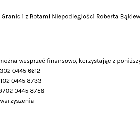
Granic i z Rotami Niepodległości Roberta Bąkiew
 można wesprzeć finansowo, korzystając z poniższ
9302 0445 6612
9102 0445 8733
 9702 0445 8758
owarzyszenia