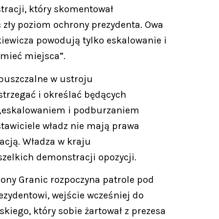
tracji, który skomentował
 zły poziom ochrony prezydenta. Owa
kiewicza powodują tylko eskalowanie i
 mieć miejsca”.
opuszczalne w ustroju
trzegać i określać będących
st „eskalowaniem i podburzaniem
stawiciele władz nie mają prawa
acją. Władza w kraju
zelkich demonstracji opozycji.
rony Granic rozpoczyna patrole pod
ezydentowi, wejście wcześniej do
kiego, który sobie żartował z prezesa