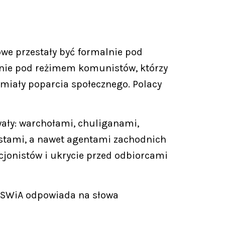
łowe przestały być formalnie pod
alnie pod reżimem komunistów, którzy
 miały poparcia społecznego. Polacy
ały: warchołami, chuliganami,
stami, a nawet agentami zachodnich
jonistów i ukrycie przed odbiorcami
 MSWiA odpowiada na słowa