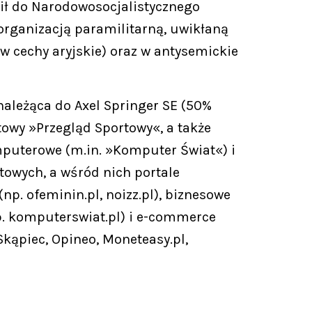
pił do Narodowosocjalistycznego
 organizacją paramilitarną, uwikłaną
w cechy aryjskie) oraz w antysemickie
należąca do Axel Springer SE (50%
towy »Przegląd Sportowy«, a także
puterowe (m.in. »Komputer Świat«) i
towych, a wśród nich portale
(np. ofeminin.pl, noizz.pl), biznesowe
np. komputerswiat.pl) i e-commerce
 Skąpiec, Opineo, Moneteasy.pl,