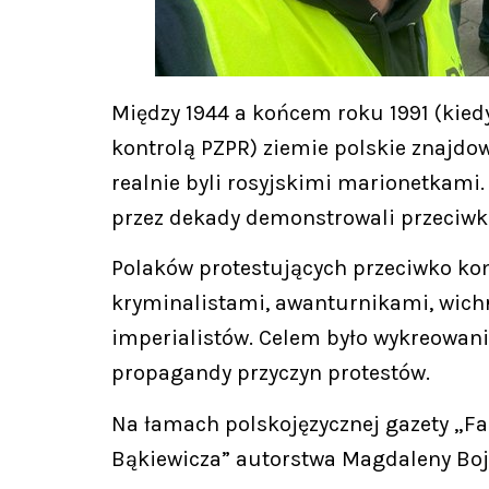
Między 1944 a końcem roku 1991 (kiedy
kontrolą PZPR) ziemie polskie znajdo
realnie byli rosyjskimi marionetkami
przez dekady demonstrowali przeciwk
Polaków protestujących przeciwko ko
kryminalistami, awanturnikami, wich
imperialistów. Celem było wykreowan
propagandy przyczyn protestów.
Na łamach polskojęzycznej gazety „Fa
Bąkiewicza” autorstwa Magdaleny Boj