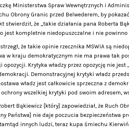
iczkę Ministerstwa Spraw Wewnętrznych i Adminis
chu Obrony Granic przed Belwederem, by pokazać
 stwierdził, że „takie działania pana Roberta Bą
o jest kompletnie niedopuszczalne i nie powinno
dostrzegł, że takie opinie rzecznika MSWiA są nied
a w kraju demokratycznym nie ma prawa tak pos
 opozycji. Krytyka władzy przez opozycję nie je
demokracji. Demonstracyjnej krytyki władz przed
ostawa władz jest całkowicie sprzeczna z demokr
chrony wszelkiej krytyki pod swoim adresem, ws
obert Bąkiewicz [który] zapowiedział, że Ruch Ob
ny Państwa] nie daje poczucia bezpieczeństwa pr
tamtąd innych ludzi, teraz kupa śmiechu Kierwińs