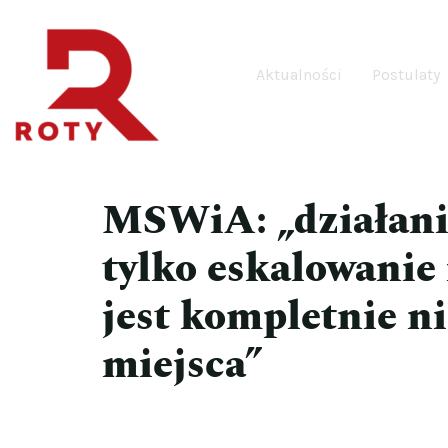
Aktualności
Postulaty
MSWiA: „działani
tylko eskalowanie
jest kompletnie n
miejsca”