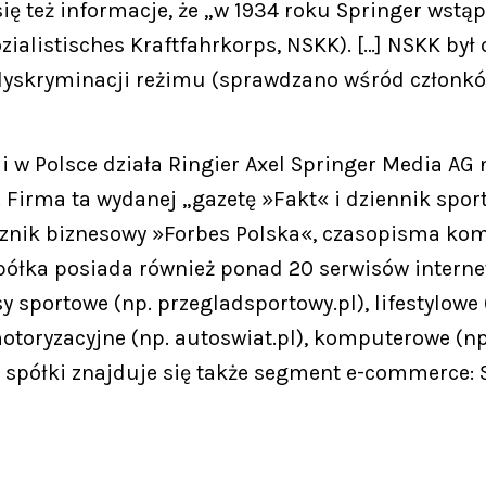
ię też informacje, że „w 1934 roku Springer wstą
alistisches Kraftfahrkorps, NSKK). […] NSKK był
 dyskryminacji reżimu (sprawdzano wśród członkó
i w Polsce działa Ringier Axel Springer Media AG 
. Firma ta wydanej „gazetę »Fakt« i dziennik spor
znik biznesowy »Forbes Polska«, czasopisma kom
Spółka posiada również ponad 20 serwisów interne
sy sportowe (np. przegladsportowy.pl), lifestylowe 
 motoryzacyjne (np. autoswiat.pl), komputerowe (
rcie spółki znajduje się także segment e-commerce: