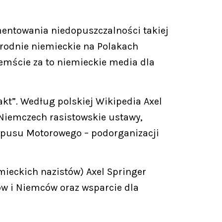
mentowania niedopuszczalności takiej
zbrodnie niemieckie na Polakach
zemście za to niemieckie media dla
akt”. Według polskiej Wikipedia Axel
 Niemczech rasistowskie ustawy,
orpusu Motorowego – podorganizacji
ieckich nazistów) Axel Springer
w i Niemców oraz wsparcie dla