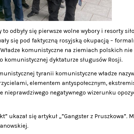
 to odbyły się pierwsze wolne wybory i resorty si
wały się pod faktyczną rosyjską okupacją – form
. Władze komunistyczne na ziemiach polskich nie
o komunistycznej dyktaturze sługusów Rosji.
munistycznej tyranii komunistyczne władze nazyw
rzycielami, elementem antyspołecznym, ekstremi
ie nieprawdziwego negatywnego wizerunku opozyc
kt” ukazał się artykuł „”Gangster z Pruszkowa”.
anowskiej.