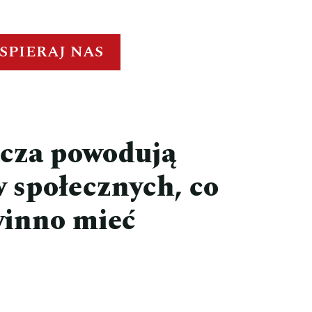
SPIERAJ NAS
icza powodują
w społecznych, co
winno mieć