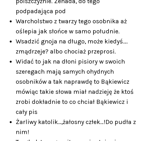
polszczyźnie. Żenada, do tego
podpadająca pod
Warcholstwo z twarzy tego osobnika aż
oślepia jak słońce w samo południe.
Wsadzić gnoja na długo, może kiedyś….
zmądrzeje? albo chociaż przeprosi.
Widać to jak na dłoni pisiory w swoich
szeregach mają samych ohydnych
osobników a tak naprawdę to Bąkiewicz
mówiąc takie słowa miał nadzieję że ktoś
zrobi dokładnie to co chciał Bąkiewicz i
cały pis
Żarliwy katolik…,żałosny człek…!Do pudła z
nim!