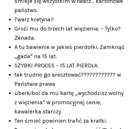
śmieje się wszystkim w twarz… kartonowe
państwo.
Twarz kretyna!!
Grozi mu do trzech lat więzienia. – Tylko?
Żenada.
A tu bawienie w jakieś pierdołki. Zamknąć
„gada” na 15 lat.
SZYBKI PROCES – 15 LAT PIERDLA.
tak trudno go aresztować???????????? w
Państwie prawa
uberkibol da mu kartę „wychodzisz wolny
z więzienia” w promocyjnej cenie,
kawalerka starczy
Ten śmieć powinien trafić za kratki.