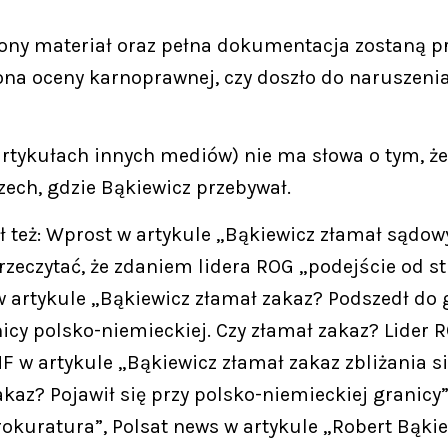
ony materiał oraz pełna dokumentacja zostaną p
ona oceny karnoprawnej, czy doszło do naruszeni
w artykułach innych mediów) nie ma słowa o tym, 
zech, gdzie Bąkiewicz przebywał.
ł też: Wprost w artykule „Bąkiewicz złamał sądow
zeczytać, że zdaniem lidera ROG „podejście od st
 artykule „Bąkiewicz złamał zakaz? Podszedł do g
nicy polsko-niemieckiej. Czy złamał zakaz? Lider 
F w artykule „Bąkiewicz złamał zakaz zbliżania si
kaz? Pojawił się przy polsko-niemieckiej granicy”
okuratura”, Polsat news w artykule „Robert Bąkie