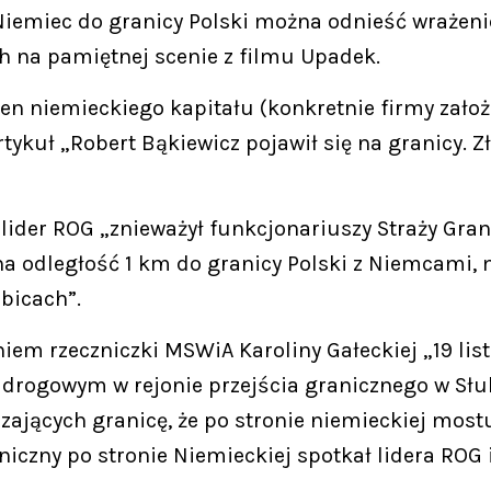
Niemiec do granicy Polski można odnieść wrażenie
h na pamiętnej scenie z filmu Upadek.
 niemieckiego kapitału (konkretnie firmy założo
rtykuł „Robert Bąkiewicz pojawił się na granicy. 
 lider ROG „znieważył funkcjonariuszy Straży Gran
na odległość 1 km do granicy Polski z Niemcami, 
ubicach”.
iem rzeczniczki MSWiA Karoliny Gałeckiej „19 lis
 drogowym w rejonie przejścia granicznego w Słu
zających granicę, że po stronie niemieckiej mo
niczny po stronie Niemieckiej spotkał lidera ROG 