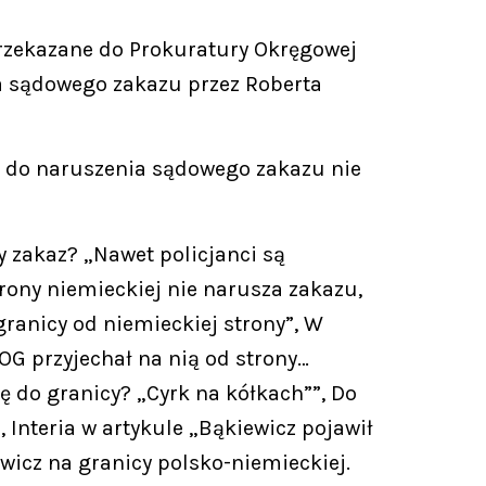
rzekazane do Prokuratury Okręgowej
a sądowego zakazu przez Roberta
że do naruszenia sądowego zakazu nie
y zakaz? „Nawet policjanci są
rony niemieckiej nie narusza zakazu,
ranicy od niemieckiej strony”, W
ROG przyjechał na nią od strony…
ę do granicy? „Cyrk na kółkach””, Do
, Interia w artykule „Bąkiewicz pojawił
wicz na granicy polsko-niemieckiej.