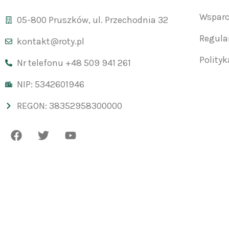
Wsparc
05-800 Pruszków, ul. Przechodnia 32
Regul
kontakt@roty.pl
Polity
Nr telefonu +48 509 941 261
NIP: 5342601946
REGON: 38352958300000