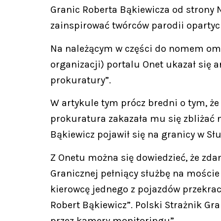
Granic Roberta Bąkiewicza od strony 
zainspirować twórców parodii opartyc
Na należącym w części do nomem omen
organizacji) portalu Onet ukazał się a
prokuratury”.
W artykule tym prócz bredni o tym, że
prokuratura zakazała mu się zbliżać 
Bąkiewicz pojawił się na granicy w Sł
Z Onetu można się dowiedzieć, że zdan
Granicznej pełniący służbę na moście
kierowcę jednego z pojazdów przekrac
Robert Bąkiewicz”. Polski Strażnik Gra
przez kamery monitoringu”.