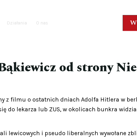
W
Działania
O nas
Bąkiewicz od strony Nie
ny z filmu o ostatnich dniach Adolfa Hitlera w be
ł się do lekarza lub ZUS, w okolicach bunkra widzi
li lewicowych i pseudo liberalnych wywołane zbl