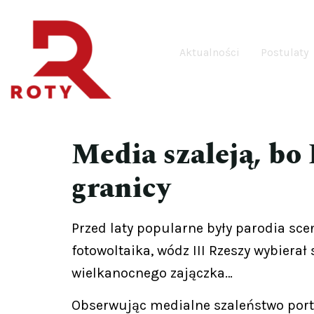
Aktualności
Postulaty
Media szaleją, bo 
granicy
Przed laty popularne były parodia sce
fotowoltaika, wódz III Rzeszy wybiera
wielkanocnego zajączka…
Obserwując medialne szaleństwo porta