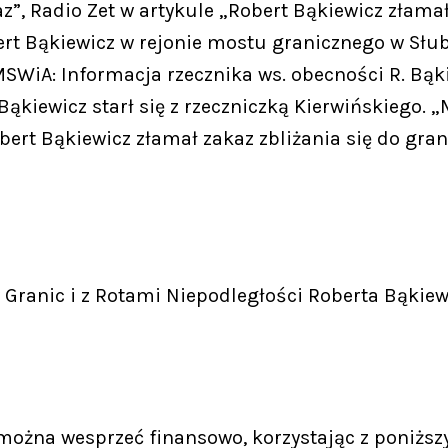
z”, Radio Zet w artykule „Robert Bąkiewicz złama
rt Bąkiewicz w rejonie mostu granicznego w Słubi
SWiA: Informacja rzecznika ws. obecności R. Bąk
Bąkiewicz starł się z rzeczniczką Kierwińskiego.
bert Bąkiewicz złamał zakaz zbliżania się do gran
Granic i z Rotami Niepodległości Roberta Bąkiew
 można wesprzeć finansowo, korzystając z poniższ