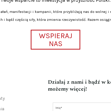
Twoje wsparcie to inwestycja w przyszłość Polski.
łań, manifestacji i kampanii, które przybliżają nas do wolnej i 
h i bądź częścią siły, która zmienia rzeczywistość. Razem osiąg
WSPIERAJ
NAS
Działaj z nami i bądź w 
możemy więcej!
aty
nia