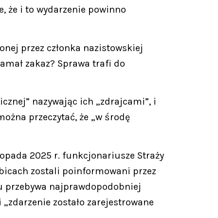
, że i to wydarzenie powinno
nej przez członka nazistowskiej
Złamał zakaz? Sprawa trafi do
icznej” nazywając ich „zdrajcami”, i
można przeczytać, że „w środę
topada 2025 r. funkcjonariusze Straży
bicach zostali poinformowani przez
stu przebywa najprawdopodobniej
i „zdarzenie zostało zarejestrowane