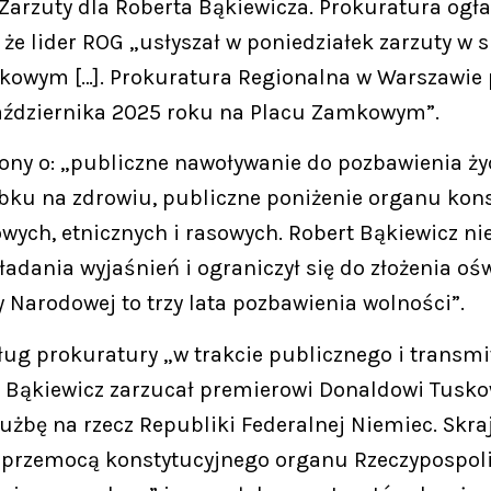
„Zarzuty dla Roberta Bąkiewicza. Prokuratura ogła
, że lider ROG „usłyszał w poniedziałek zarzuty w
kowym […]. Prokuratura Regionalna w Warszawie 
 października 2025 roku na Placu Zamkowym”.
żony o: „publiczne nawoływanie do pozbawienia ży
bku na zdrowiu, publiczne poniżenie organu kon
wych, etnicznych i rasowych. Robert Bąkiewicz n
adania wyjaśnień i ograniczył się do złożenia oś
 Narodowej to trzy lata pozbawienia wolności”.
edług prokuratury „w trakcie publicznego i tran
Bąkiewicz zarzucał premierowi Donaldowi Tuskow
łużbę na rzecz Republiki Federalnej Niemiec. Skra
przemocą konstytucyjnego organu Rzeczypospolite