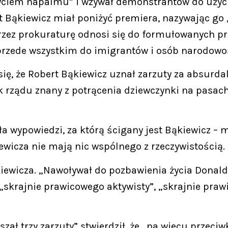
yciem napalmu” i wzywał demonstrantów do użyci
Bąkiewicz miał poniżyć premiera, nazywając go 
przez prokuraturę odnosi się do formułowanych pr
rzede wszystkim do imigrantów i osób narodowoś
 się, że Robert Bąkiewicz uznał zarzuty za absurda
nik rządu znany z potrącenia dziewczynki na pasa
a wypowiedzi, za którą ścigany jest Bąkiewicz – m
iewicza nie mają nic wspólnego z rzeczywistością.
kiewicza. „Nawoływał do pozbawienia życia Donal
skrajnie prawicowego aktywisty”, „skrajnie prawic
szał trzy zarzuty” stwierdził, że „na wiecu prze