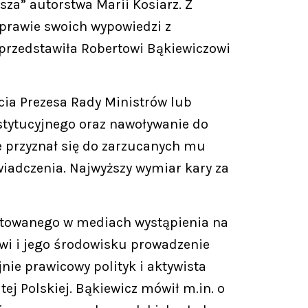
sza” autorstwa Marii Kosiarz. Z
 sprawie swoich wypowiedzi z
przedstawiła Robertowi Bąkiewiczowi
cia Prezesa Rady Ministrów lub
stytucyjnego oraz nawoływanie do
ie przyznał się do zarzucanych mu
wiadczenia. Najwyższy wymiar kary za
smitowanego w mediach wystąpienia na
i i jego środowisku prowadzenie
jnie prawicowy polityk i aktywista
j Polskiej. Bąkiewicz mówił m.in. o