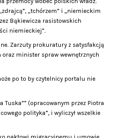
a przemocy wobec polskich władz.
„zdrajcą”, „tchórzem” i „niemieckim
zez Bąkiewicza rasistowskich
ci niemieckiej”.
lne. Zarzuty prokuratury z satysfakcją
ch oraz minister spraw wewnętrznych
oże po to by czytelnicy portalu nie
da Tuska”” (opracowanym przez Piotra
owego polityka”, i wyliczył wszelkie
ciwko paktowi migracyjnemu i umowie