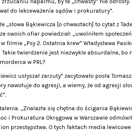
 zrzucaniu napalmu, by te „chwasty” nie odrosły.
ywał do lekceważenia sądów i prokuratury”.
 że „słowa Bąkiewicza [o chwastach] to cytat z T
 ze swoich ofiar powiedział: „uwolniłem społeczeń
e w filmie „Psy 2. Ostatnia krew” Władysława Pasi
akie twierdzenie jest niezwykle absurdalne, bo 
y morderca w PRL?
ewicz usłyszał zarzuty” zacytowało posła Tomasza T
óry nawołuje do agresji, a wiemy, że od agresji s
ć”.
talenia. „Znalazła się chętna do ścigania Bąkiew
oc i Prokuratura Okręgowa w Warszawie odmówiły
on przestępstwa. O tych faktach media lewicowe 