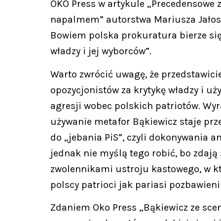
OKO Press w artykule „Precedensowe 
napalmem” autorstwa Mariusza Jałosze
Bowiem polska prokuratura bierze się
władzy i jej wyborców”.
Warto zwrócić uwagę, że przedstawici
opozycjonistów za krytykę władzy i uż
agresji wobec polskich patriotów. Wy
używanie metafor Bąkiewicz staje prz
do „jebania PiS”, czyli dokonywania a
jednak nie myślą tego robić, bo zdają
zwolennikami ustroju kastowego, w kt
polscy patrioci jak pariasi pozbawieni
Zdaniem Oko Press „Bąkiewicz ze sceny