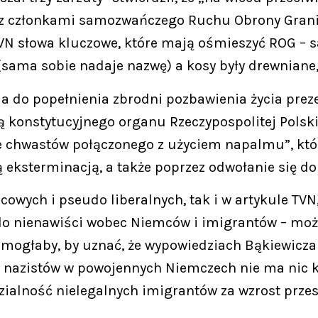
z z członkami samozwańczego Ruchu Obrony Granic
TVN słowa kluczowe, które mają ośmieszyć ROG – 
sama sobie nadaje nazwę) a kosy były drewniane,
 do popełnienia zbrodni pozbawienia życia preze
 konstytucyjnego organu Rzeczypospolitej Polski
 chwastów połączonego z użyciem napalmu”, któ
 eksterminacją, a także poprzez odwołanie się do
cowych i pseudo liberalnych, tak i w artykule TV
 do nienawiści wobec Niemców i imigrantów – moż
w mogłaby, by uznać, że wypowiedziach Bąkiewicz
i nazistów w powojennych Niemczech nie ma nic k
alność nielegalnych imigrantów za wzrost przes