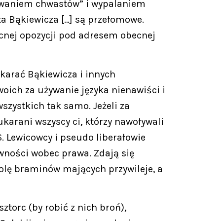
rywaniem chwastów” i wypalaniem
a Bąkiewicza […] są przełomowe.
ecnej opozycji pod adresem obecnej
karać Bąkiewicza i innych
oich za używanie języka nienawiści i
zystkich tak samo. Jeżeli za
karani wszyscy ci, którzy nawoływali
. Lewicowcy i pseudo liberałowie
ówności wobec prawa. Zdają się
olę braminów mających przywileje, a
torc (by robić z nich broń),