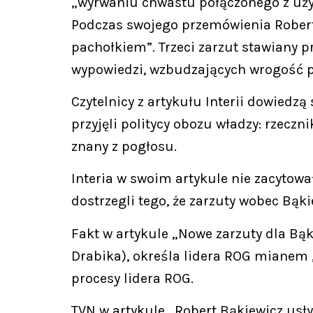
„wyrwaniu chwastu połączonego z uż
Podczas swojego przemówienia Robert 
pachołkiem”. Trzeci zarzut stawiany 
wypowiedzi, wzbudzających wrogość p
Czytelnicy z artykułu Interii dowiedzą
przyjęli politycy obozu władzy: rzecz
znany z pogłosu.
Interia w swoim artykule nie zacytował
dostrzegli tego, że zarzuty wobec Bąk
Fakt w artykule „Nowe zarzuty dla Bą
Drabika), określa lidera ROG mianem „
procesy lidera ROG.
TVN w artykule „Robert Bąkiewicz usły