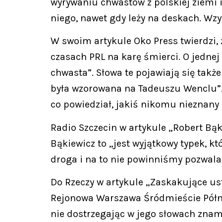
wyrywaniu chwastów z polskiej ziemi i
niego, nawet gdy leży na deskach. Wz
W swoim artykule Oko Press twierdzi,
czasach PRL na karę śmierci. O jednej
chwasta”. Słowa te pojawiają się takż
była wzorowana na Tadeuszu Wenclu”. T
co powiedział, jakiś nikomu nieznan
Radio Szczecin w artykule „Robert Bąki
Bąkiewicz to „jest wyjątkowy typek, kt
droga i na to nie powinniśmy pozwala
Do Rzeczy w artykule „Zaskakujące us
Rejonowa Warszawa Śródmieście Półn
nie dostrzegając w jego słowach znami