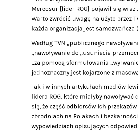
Mercosur [lider ROG] pojawił się wra
Warto zwrócić uwagę na użyte przez 
każda organizacja jest samozwańcza (
Według TVN „publicznego nawoływania
„nawoływanie do „usunięcia przemocą
„za pomocą sformułowania „wyrwanie
jednoznaczny jest kojarzone z masową
Tak i w innych artykułach mediów lewi
lidera ROG, które miałyby nawoływać
się, że część odbiorców ich przekazó
zbrodniach na Polakach i bezkarnośc
wypowiedziach opisujących odpowiedzi