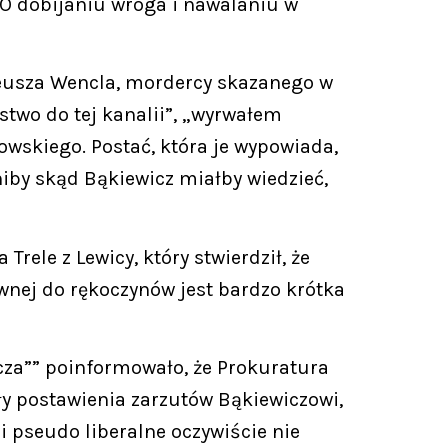
 O dobijaniu wroga i nawalaniu w
adeusza Wencla, mordercy skazanego w
stwo do tej kanalii”, „wyrwałem
kowskiego. Postać, która je wypowiada,
niby skąd Bąkiewicz miałby wiedzieć,
rele z Lewicy, który stwierdził, że
łownej do rękoczynów jest bardzo krótka
icza”” poinformowało, że Prokuratura
 postawienia zarzutów Bąkiewiczowi,
i pseudo liberalne oczywiście nie