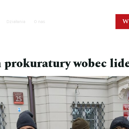
W
Działania
O nas
h prokuratury wobec li