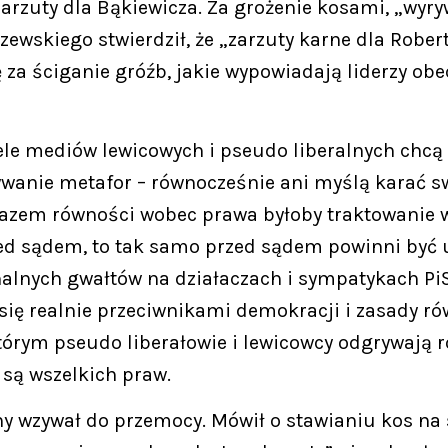
zarzuty dla Bąkiewicza. Za grożenie kosami, „wy
wskiego stwierdził, że „zarzuty karne dla Robert
 za ściganie gróźb, jakie wypowiadają liderzy ob
ele mediów lewicowych i pseudo liberalnych chcą 
ywanie metafor – równocześnie ani myślą karać sw
razem równości wobec prawa byłoby traktowanie ws
ed sądem, to tak samo przed sądem powinni być u
nalnych gwałtów na działaczach i sympatykach PiS
 się realnie przeciwnikami demokracji i zasady r
órym pseudo liberałowie i lewicowcy odgrywają r
 są wszelkich praw.
 wzywał do przemocy. Mówił o stawianiu kos na sz