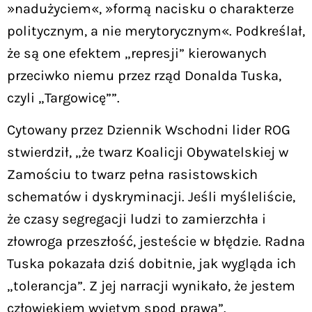
»nadużyciem«, »formą nacisku o charakterze
politycznym, a nie merytorycznym«. Podkreślał,
że są one efektem „represji” kierowanych
przeciwko niemu przez rząd Donalda Tuska,
czyli „Targowicę””.
Cytowany przez Dziennik Wschodni lider ROG
stwierdził, „że twarz Koalicji Obywatelskiej w
Zamościu to twarz pełna rasistowskich
schematów i dyskryminacji. Jeśli myśleliście,
że czasy segregacji ludzi to zamierzchła i
złowroga przeszłość, jesteście w błędzie. Radna
Tuska pokazała dziś dobitnie, jak wygląda ich
„tolerancja”. Z jej narracji wynikało, że jestem
człowiekiem wyjętym spod prawa”.