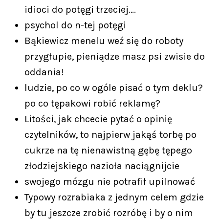
idioci do potęgi trzeciej….
psychol do n-tej potęgi
Bąkiewicz menelu weź się do roboty
przygłupie, pieniądze masz psi zwisie do
oddania!
ludzie, po co w ogóle pisać o tym deklu?
po co tępakowi robić reklamę?
Litości, jak chcecie pytać o opinię
czytelników, to najpierw jakąś torbę po
cukrze na tę nienawistną gębę tępego
złodziejskiego nazioła naciągnijcie
swojego mózgu nie potrafił upilnować
Typowy rozrabiaka z jednym celem gdzie
by tu jeszcze zrobić rozróbę i by o nim