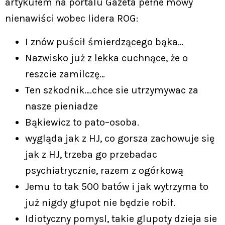
artykułem na portalu Gazeta pełne mowy
nienawiści wobec lidera ROG:
I znów puścił śmierdzącego bąka…
Nazwisko już z lekka cuchnące, że o
reszcie zamilczę…
Ten szkodnik….chce sie utrzymywac za
nasze pieniadze
Bąkiewicz to pato–osoba.
wygląda jak z HJ, co gorsza zachowuje się
jak z HJ, trzeba go przebadac
psychiatrycznie, razem z ogórkową
Jemu to tak 500 batów i jak wytrzyma to
już nigdy głupot nie będzie robił.
Idiotyczny pomysl, takie glupoty dzieja sie