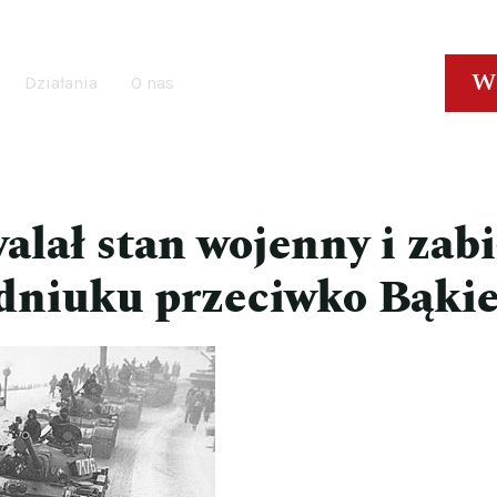
W
Działania
O nas
lał stan wojenny i zabi
udniuku przeciwko Bąki