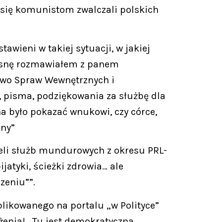
 się komunistom zwalczali polskich
awieni w takiej sytuacji, w jakiej
wiosnę rozmawiałem z panem
two Spraw Wewnętrznych i
tu, pisma, podziękowania za służbę dla
na było pokazać wnukowi, czy córce,
zny”
cieli służb mundurowych z okresu PRL-
jatyki, ścieżki zdrowia… ale
zeniu””.
likowanego na portalu „w Polityce”
enia! „Tu jest demokratyczna