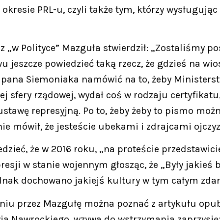
resie PRL-u, czyli także tym, którzy wysługując
z „w Polityce” Mazguła stwierdził: „Zostaliśmy post
u jeszcze powiedzieć taką rzecz, że gdzieś na 
pana Siemoniaka namówić na to, żeby Ministers
tej sfery rządowej, wydał coś w rodzaju certyfika
z ustawę represyjną. Po to, żeby żeby to pismo moż
ie mówił, że jesteście ubekami i zdrajcami ojczy
edzieć, że w 2016 roku, „na proteście przedstawi
sji w stanie wojennym głosząc, że „Były jakieś bi
ednak dochowano jakiejś kultury w tym całym zdar
aniu przez Mazgułę można poznać z artykułu opub
ia Nawrockiego, wzywa do wstrzymania zaprzysięż