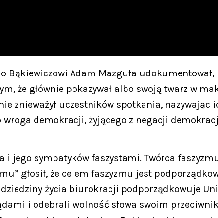
wko Bąkiewiczowi Adam Mazguła udokumentował, 
 tym, że głównie pokazywał albo swoją twarz w m
ie znieważył uczestników spotkania, nazywając ic
 wroga demokracji, żyjącego z negacji demokracji,
a i jego sympatyków faszystami. Twórca faszyzm
u” głosił, że celem faszyzmu jest podporządkowa
 dziedziny życia biurokracji podporządkowuje Uni
oglądami i odebrali wolność słowa swoim przeciw