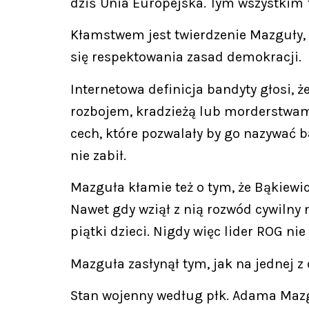
dziś Unia Europejska. Tym wszystkim 
Kłamstwem jest twierdzenie Mazguły, 
się respektowania zasad demokracji.
Internetowa definicja bandyty głosi, 
rozbojem, kradzieżą lub morderstwami
cech, które pozwalały by go nazywać b
nie zabił.
Mazguła kłamie też o tym, że Bąkiewic
Nawet gdy wziął z nią rozwód cywilny 
piątki dzieci. Nigdy więc lider ROG nie
Mazguła zasłynął tym, jak na jednej z
Stan wojenny według płk. Adama Mazgu