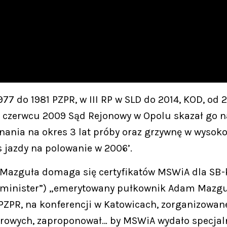
7 do 1981 PZPR, w III RP w SLD do 2014, KOD, od 
w czerwcu 2009 Sąd Rejonowy w Opolu skazał go n
nia na okres 3 lat próby oraz grzywnę w wysokoś
 jazdy na polowanie w 2006’.
 „Mazguła domaga się certyfikatów MSWiA dla SB-
 minister”) „emerytowany pułkownik Adam Mazguł
 PZPR, na konferencji w Katowicach, zorganizowane
rowych, zaproponował… by MSWiA wydało specjal