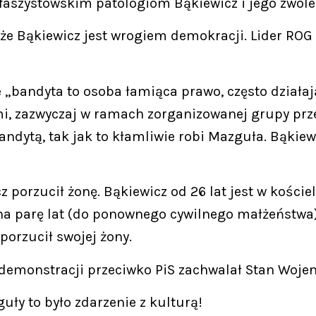
faszystowskim patologiom Bąkiewicz i jego zwolen
że Bąkiewicz jest wrogiem demokracji. Lider ROG
że „bandyta to osoba łamiąca prawo, często działaj
, zazwyczaj w ramach zorganizowanej grupy przes
andytą, tak jak to kłamliwie robi Mazguła. Bąki
z porzucił żonę. Bąkiewicz od 26 lat jest w kości
na parę lat (do ponownego cywilnego małżeństwa),
 porzucił swojej żony.
 demonstracji przeciwko PiS zachwalał Stan Wojen
ły to było zdarzenie z kulturą!