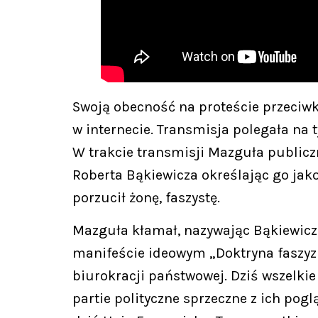
Swoją obecność na proteście przeci
w internecie. Transmisja polegała na
W trakcie transmisji Mazguła publiczn
Roberta Bąkiewicza określając go jako
porzucił żonę, faszystę.
Mazguła kłamał, nazywając Bąkiewicz
manifeście ideowym „Doktryna faszyzm
biurokracji państwowej. Dziś wszelkie
partie polityczne sprzeczne z ich p