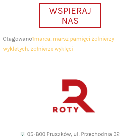
WSPIERAJ
NAS
Otagowano
1marca
,
marsz pamięci żolnierzy
wykletych
,
żołnierze wyklęci
05-800 Pruszków, ul. Przechodnia 32