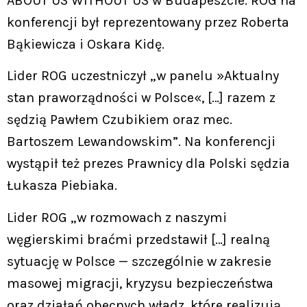
ABOUT US WITHOUT US w Budapeszcie. ROG na
konferencji był reprezentowany przez Roberta
Bąkiewicza i Oskara Kidę.
Lider ROG uczestniczył „w panelu »Aktualny
stan praworządności w Polsce«, […] razem z
sędzią Pawłem Czubikiem oraz mec.
Bartoszem Lewandowskim”. Na konferencji
wystąpił też prezes Prawnicy dla Polski sędzia
Łukasza Piebiaka.
Lider ROG „w rozmowach z naszymi
węgierskimi braćmi przedstawił […] realną
sytuację w Polsce — szczególnie w zakresie
masowej migracji, kryzysu bezpieczeństwa
oraz działań obecnych władz, które realizują