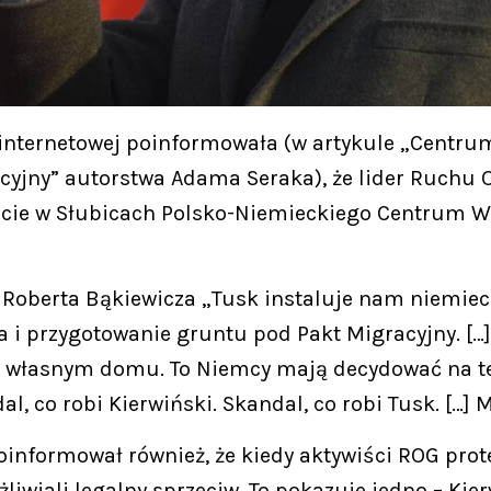
e internetowej poinformowała (w artykule „Centru
yjny” autorstwa Adama Seraka), że lider Ruchu 
arcie w Słubicach Polsko-Niemieckiego Centrum W
oberta Bąkiewicza „Tusk instaluje nam niemieckie
na i przygotowanie gruntu pod Pakt Migracyjny. […
e własnym domu. To Niemcy mają decydować na ter
l, co robi Kierwiński. Skandal, co robi Tusk. […]
informował również, że kiedy aktywiści ROG prot
iwiali legalny sprzeciw. To pokazuje jedno – Kierw