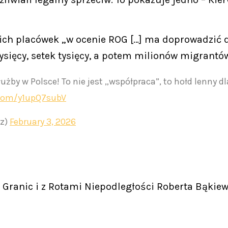
kich placówek „w ocenie ROG […] ma doprowadzić
ysięcy, setek tysięcy, a potem milionów migrantów
użby w Polsce! To nie jest „współpraca”, to hołd lenny d
r.com/y1upQ7subV
cz)
February 3, 2026
Granic i z Rotami Niepodległości Roberta Bąkiew