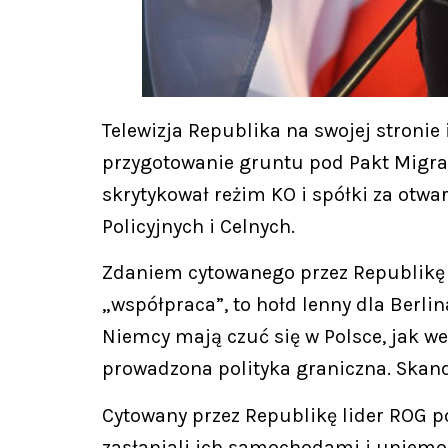
Telewizja Republika na swojej stroni
przygotowanie gruntu pod Pakt Migrac
skrytykował reżim KO i spółki za otw
Policyjnych i Celnych.
Zdaniem cytowanego przez Republikę R
„współpraca”, to hołd lenny dla Berli
Niemcy mają czuć się w Polsce, jak w
prowadzona polityka graniczna. Skanda
Cytowany przez Republikę lider ROG po
zasłaniali ich samochodami i uniemożl