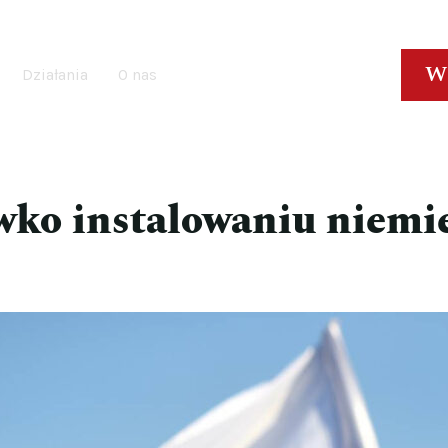
W
Działania
O nas
ko instalowaniu niemie