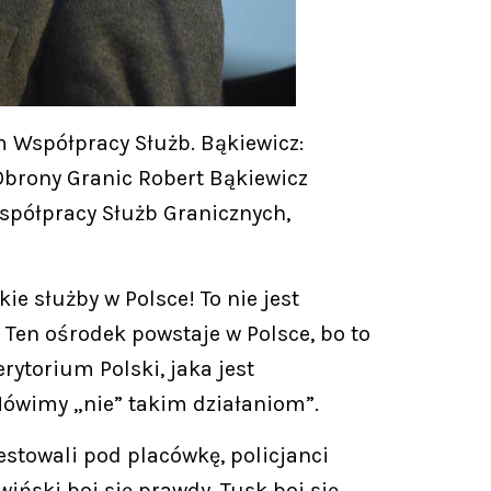
m Współpracy Służb. Bąkiewicz:
Obrony Granic Robert Bąkiewicz
spółpracy Służb Granicznych,
 służby w Polsce! To nie jest
] Ten ośrodek powstaje w Polsce, bo to
ytorium Polski, jaka jest
 Mówimy „nie” takim działaniom”.
estowali pod placówkę, policjanci
iński boi się prawdy, Tusk boi się