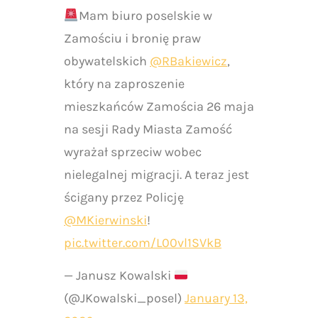
Mam biuro poselskie w
Zamościu i bronię praw
obywatelskich
@RBakiewicz
,
który na zaproszenie
mieszkańców Zamościa 26 maja
na sesji Rady Miasta Zamość
wyrażał sprzeciw wobec
nielegalnej migracji. A teraz jest
ścigany przez Policję
@MKierwinski
!
pic.twitter.com/L00vl1SVkB
— Janusz Kowalski
(@JKowalski_posel)
January 13,