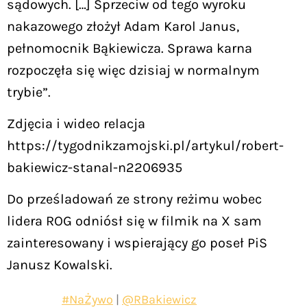
sądowych. […] Sprzeciw od tego wyroku
nakazowego złożył Adam Karol Janus,
pełnomocnik Bąkiewicza. Sprawa karna
rozpoczęła się więc dzisiaj w normalnym
trybie”.
Zdjęcia i wideo relacja
https://tygodnikzamojski.pl/artykul/robert-
bakiewicz-stanal-n2206935
Do prześladowań ze strony reżimu wobec
lidera ROG odniósł się w filmik na X sam
zainteresowany i wspierający go poseł PiS
Janusz Kowalski.
#NaŻywo
|
@RBakiewicz