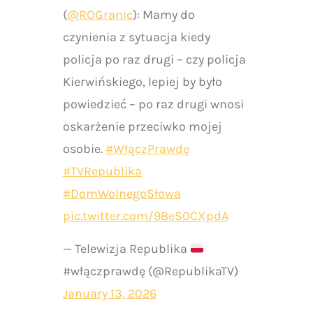
(
@ROGranic
): Mamy do
czynienia z sytuacja kiedy
policja po raz drugi – czy policja
Kierwińskiego, lepiej by było
powiedzieć – po raz drugi wnosi
oskarżenie przeciwko mojej
osobie.
#WłączPrawdę
#TVRepublika
#DomWolnegoSłowa
pic.twitter.com/98eS0CXpdA
— Telewizja Republika
#włączprawdę (@RepublikaTV)
January 13, 2026