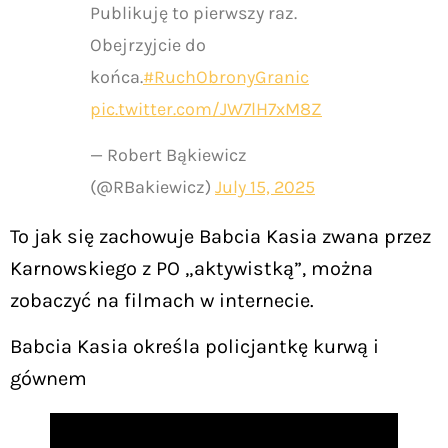
Publikuję to pierwszy raz.
Obejrzyjcie do
końca.
#RuchObronyGranic
pic.twitter.com/JW7lH7xM8Z
— Robert Bąkiewicz
(@RBakiewicz)
July 15, 2025
To jak się zachowuje Babcia Kasia zwana przez
Karnowskiego z PO „aktywistką”, można
zobaczyć na filmach w internecie.
Babcia Kasia określa policjantkę kurwą i
gównem