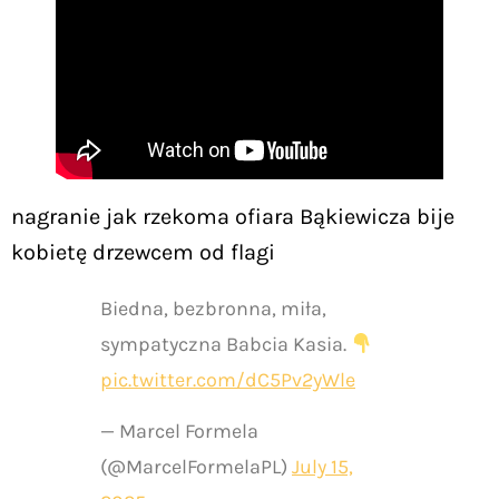
nagranie jak rzekoma ofiara Bąkiewicza bije
kobietę drzewcem od flagi
Biedna, bezbronna, miła,
sympatyczna Babcia Kasia.
pic.twitter.com/dC5Pv2yWle
— Marcel Formela
(@MarcelFormelaPL)
July 15,