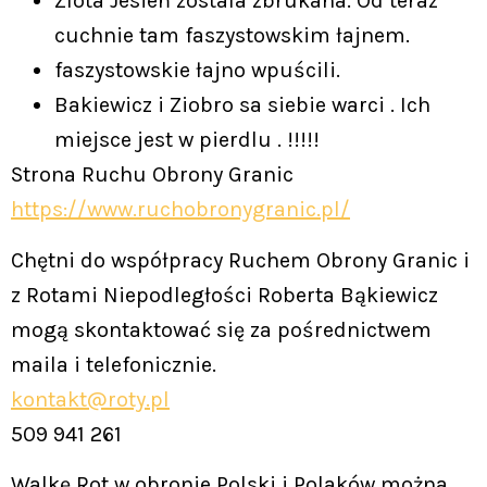
Złota Jesień została zbrukana. Od teraz
cuchnie tam faszystowskim łajnem.
faszystowskie łajno wpuścili.
Bakiewicz i Ziobro sa siebie warci . Ich
miejsce jest w pierdlu . !!!!!
Strona Ruchu Obrony Granic
https://www.ruchobronygranic.pl/
Chętni do współpracy Ruchem Obrony Granic i
z Rotami Niepodległości Roberta Bąkiewicz
mogą skontaktować się za pośrednictwem
maila i telefonicznie.
kontakt@roty.pl
509 941 261
Walkę Rot w obronie Polski i Polaków można