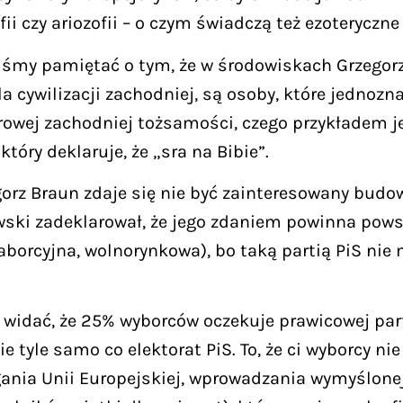
fii czy ariozofii – o czym świadczą też ezoteryczn
śmy pamiętać o tym, że w środowiskach Grzegorza
la cywilizacji zachodniej, są osoby, które jednozn
rowej zachodniej tożsamości, czego przykładem j
tóry deklaruje, że „sra na Bibie”.
gorz Braun zdaje się nie być zainteresowany budow
ki zadeklarował, że jego zdaniem powinna powst
aborcyjna, wolnorynkowa), bo taką partią PiS nie
 widać, że 25% wyborców oczekuje prawicowej part
ie tyle samo co elektorat PiS. To, że ci wyborcy n
gania Unii Europejskiej, wprowadzania wymyślone