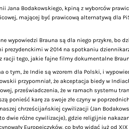
inii Jana Bodakowskiego, kpiną z wyborców prawic
awicowej, mającej być prawicową alternatywą dla 
ne wypowiedzi Brauna są dla niego przykre, bo dzi
i prezydenckimi w 2014 na spotkaniu dziennikar
racji tego, jakie fajne filmy dokumentalne Braun 
 o tym, że Indie są wzorem dla Polski, i wypowied
kowskii przypomniał, że akceptacja biedy w India
orowej, przeświadczenia, że w ramach systemu tra
szą ponieść karę za swoje złe czyny w poprzednic
naszej chrześcijańskiej cywilizacji (Jan Bodakows
to dwie różne cywilizacje), gdzie religijnie naka
ynowały Europejczyków, co było widać już od XIX w