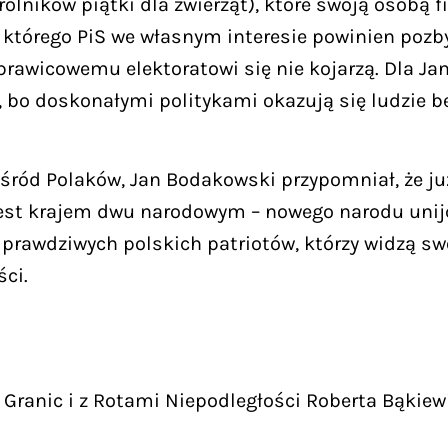
 rolników piątki dla zwierząt), które swoją osobą
 którego PiS we własnym interesie powinien pozb
e prawicowemu elektoratowi się nie kojarzą. Dla J
 bo doskonałymi politykami okazują się ludzie be
ród Polaków, Jan Bodakowski przypomniał, że już
est krajem dwu narodowym – nowego narodu unijc
prawdziwych polskich patriotów, którzy widzą swó
ci.
Granic i z Rotami Niepodległości Roberta Bąkiew