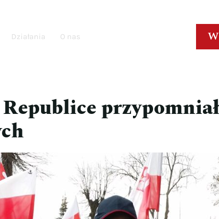
W
Działania
O nas
 Republice przypomniał
ych