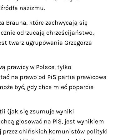
e źródła nazizmu.
 Brauna, które zachwycają się
acznie odrzucają chrześcijaństwo,
est twarz ugrupowania Grzegorza
ą prawicy w Polsce, tylko
ać na prawo od PiS partia prawicowa
 może być, gdy chce mieć poparcie
ii (jak się zsumuje wyniki
ie chcą głosować na PiS, jest wynikiem
j przez chińskich komunistów polityki