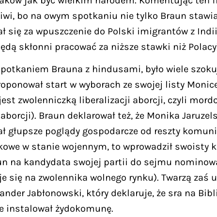
laków jak być wielkim narodem. Komentując ten fi
iwi, bo na owym spotkaniu nie tylko Braun stawi
ał się za wpuszczenie do Polski imigrantów z Indi
będą skłonni pracować za niższe stawki niż Polacy
otkaniem Brauna z hindusami, było wiele szokuj
ponował start w wyborach ze swojej listy Monice J
jest zwolenniczką liberalizacji aborcji, czyli mor
 aborcji). Braun deklarował też, że Monika Jaruze
miał głupsze poglądy gospodarcze od reszty komun
owe w stanie wojennym, to wprowadził swoisty 
n na kandydata swojej partii do sejmu nominował
 się na zwolennika wolnego rynku). Twarzą zaś 
r Jabłonowski, który deklaruje, że sra na Biblie,
ce instalował żydokomunę.