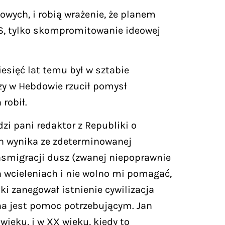
owych, i robią wrażenie, że planem
PiS, tylko skompromitowanie ideowej
esięć lat temu był w sztabie
zy w Hebdowie rzucił pomysł
robił.
zi pani redaktor z Republiki o
ch wynika ze zdeterminowanej
nsmigracji dusz (zwanej niepoprawnie
h wcieleniach i nie wolno mi pomagać,
ki zanegował istnienie cywilizacja
zana jest pomoc potrzebującym. Jan
ieku, i w XX wieku, kiedy to