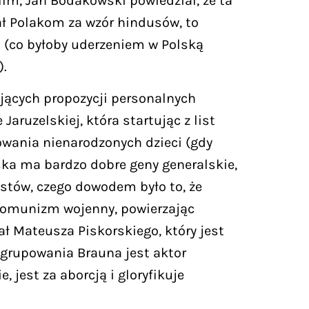
lm, Jan Bodakowski powiedział, że ta
ał Polakom za wzór hindusów, to
i (co byłoby uderzeniem w Polską
).
ących propozycji personalnych
aruzelskiej, która startując z list
dowania nienarodzonych dzieci (gdy
lska ma bardzo dobre geny generalskie,
istów, czego dowodem było to, że
komunizm wojenny, powierzając
 Mateusza Piskorskiego, który jest
ugrupowania Brauna jest aktor
 jest za aborcją i gloryfikuje