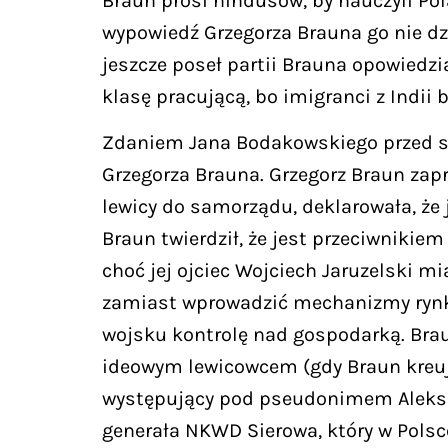
Braun prosi hindusów, by nauczyli Po
wypowiedź Grzegorza Brauna go nie dz
jeszcze poseł partii Brauna opowiedzi
klasę pracującą, bo imigranci z Indii 
Zdaniem Jana Bodakowskiego przed sp
Grzegorza Brauna. Grzegorz Braun zapro
lewicy do samorządu, deklarowała, że 
Braun twierdził, że jest przeciwnikiem
choć jej ojciec Wojciech Jaruzelski 
zamiast wprowadzić mechanizmy rynk
wojsku kontrolę nad gospodarką. Brau
ideowym lewicowcem (gdy Braun kreuje
występujący pod pseudonimem Aleksande
generała NKWD Sierowa, który w Pols