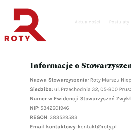
Aktualności
Postulaty
Informacje o Stowarzysze
Nazwa Stowarzyszenia
: Roty Marszu Nie
Siedziba
: ul. Przechodnia 32, 05-800 Pru
Numer w Ewidencji Stowarzyszeń Zwyk
NIP
: 5342601946
REGON
: 383529583
Email kontaktowy
:
kontakt@roty.pl