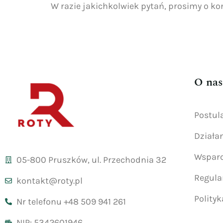
W razie jakichkolwiek pytań, prosimy o k
O nas
Postul
Działa
Wsparc
05-800 Pruszków, ul. Przechodnia 32
Regul
kontakt@roty.pl
Polity
Nr telefonu +48 509 941 261
NIP: 5342601946