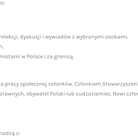
ez:
elekcji, dyskusji i wywiadów z wybranymi osobami.
h.
iotami w Polsce i za granicą.
na pracy społecznej członków. Członkiem Stowarzyszen
prawnych, obywatel Polski lub cudzoziemiec. Nowi czł
hodzą z: