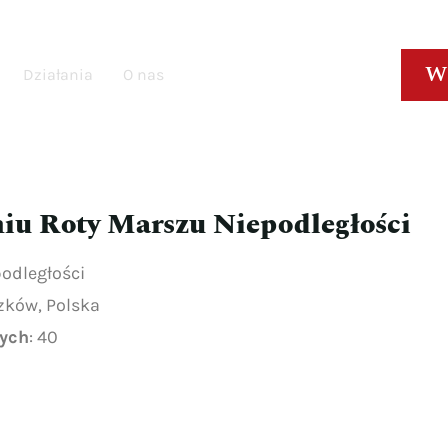
W
Działania
O nas
niu Roty Marszu Niepodległości
podległości
szków, Polska
łych
: 40