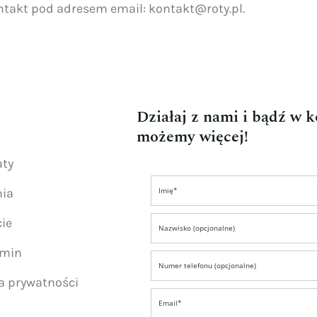
ontakt pod adresem email:
kontakt@roty.pl
.
Działaj z nami i bądź w 
możemy więcej!
aty
nia
ie
amin
ka prywatności