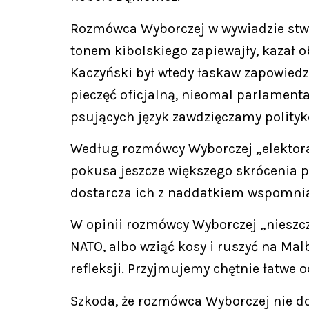
Rozmówca Wyborczej w wywiadzie stwie
tonem kibolskiego zapiewajły, kazał 
Kaczyński był wtedy łaskaw zapowiedzi
pieczęć oficjalną, nieomal parlamenta
psujących język zawdzięczamy polity
Według rozmówcy Wyborczej „elektorat
pokusa jeszcze większego skrócenia pr
dostarcza ich z naddatkiem wspomnia
W opinii rozmówcy Wyborczej „nieszczęś
NATO, albo wziąć kosy i ruszyć na Mal
refleksji. Przyjmujemy chętnie łatwe 
Szkoda, że rozmówca Wyborczej nie do