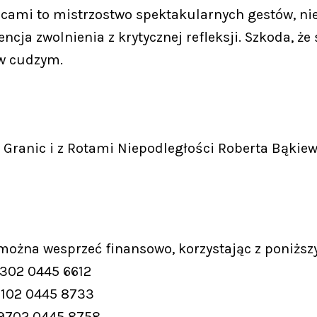
cami to mistrzostwo spektakularnych gestów, ni
ncja zwolnienia z krytycznej refleksji. Szkoda, ż
 w cudzym.
Granic i z Rotami Niepodległości Roberta Bąkiew
 można wesprzeć finansowo, korzystając z poniższ
9302 0445 6612
9102 0445 8733
 9702 0445 8758