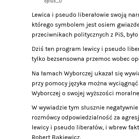
oplus_0
Lewica i pseudo liberałowie swoją narr
którego symbolem jest osiem gwiazde
przeciwnikach politycznych z PiS, był
Dziś ten program lewicy i pseudo libe
tylko bezsensowna przemoc wobec opoz
Na łamach Wyborczej ukazał się wywia
przy pomocy języka można wyciągnąć si
Wyborczej o swojej wyższości moralnej
W wywiadzie tym słusznie negatywnie o
rozmówcy odpowiedzialność za agresję 
lewicy i pseudo liberałów, i wbrew f
Robert Bąkiewicz.