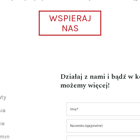
WSPIERAJ
NAS
Działaj z nami i bądź w 
możemy więcej!
aty
nia
ie
amin