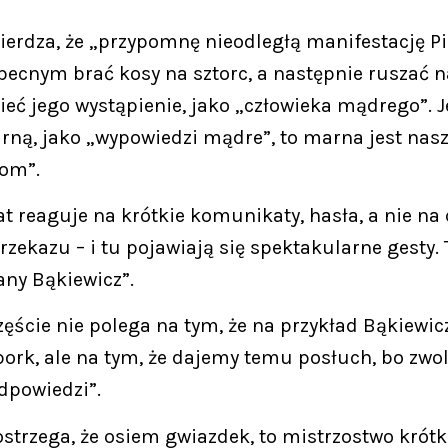
rdza, że „przypomnę nieodległą manifestację PiS,
obecnym brać kosy na sztorc, a następnie ruszać 
eć jego wystąpienie, jako „człowieka mądrego”. J
rną, jako „wypowiedzi mądre”, to marna jest nasz
kom”.
 reaguje na krótkie komunikaty, hasła, a nie na 
zekazu – i tu pojawiają się spektakularne gesty.
ny Bąkiewicz”.
cie nie polega na tym, że na przykład Bąkiewicz […
bork, ale na tym, że dajemy temu posłuch, bo zwol
odpowiedzi”.
strzega, że osiem gwiazdek, to mistrzostwo krótk