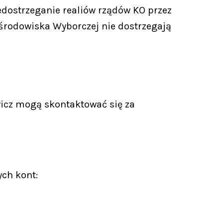
edostrzeganie realiów rządów KO przez
e środowiska Wyborczej nie dostrzegają
icz mogą skontaktować się za
ych kont: