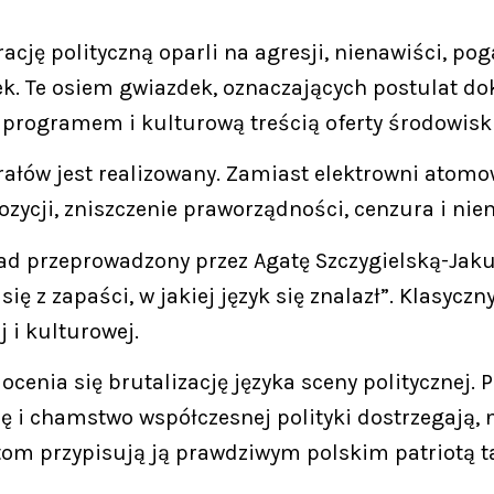
ację polityczną oparli na agresji, nienawiści, po
k. Te osiem gwiazdek, oznaczających postulat d
o programem i kulturową treścią oferty środowisk 
rałów jest realizowany. Zamiast elektrowni atomow
ycji, zniszczenie praworządności, cenzura i nie
d przeprowadzony przez Agatę Szczygielską-Jaku
ę z zapaści, w jakiej język się znalazł”. Klasycz
 i kulturowej.
cenia się brutalizację języka sceny politycznej.
i chamstwo współczesnej polityki dostrzegają, ni
aktom przypisują ją prawdziwym polskim patriotą 