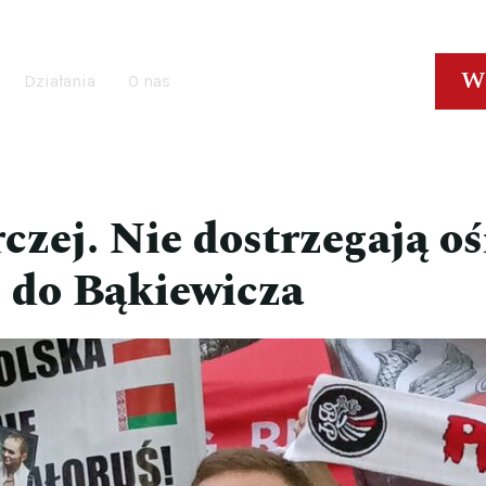
W
Działania
O nas
zej. Nie dostrzegają o
 do Bąkiewicza